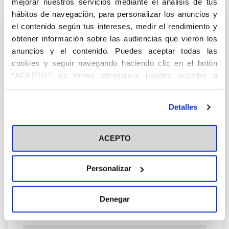
mejorar nuestros servicios mediante el análisis de tus
hábitos de navegación, para personalizar los anuncios y
el contenido según tus intereses, medir el rendimiento y
Déjanos tus datos y te enviaremos la revista
obtener información sobre las audiencias que vieron los
totalmente Gratis
anuncios y el contenido. Puedes aceptar todas las
cookies y seguir navegando haciendo clic en el botón
“ACEPTO”; de forma alternativa, puedes acceder a
información más detallada y cambiar tus preferencias
antes de otorgar o negar tu consentimiento haciendo clic
Detalles
en el botón "Personalizar". Para más información puedes
visitar nuestra
Política de Cookies
ACEPTO
Personalizar
Denegar