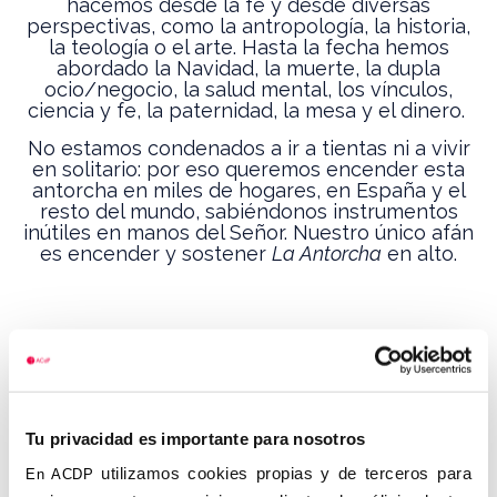
hacemos desde la fe y desde diversas
perspectivas, como la antropología, la historia,
la teología o el arte. Hasta la fecha hemos
abordado la Navidad, la muerte, la dupla
ocio/negocio, la salud mental, los vínculos,
ciencia y fe, la paternidad, la mesa y el dinero.
No estamos condenados a ir a tientas ni a vivir
en solitario: por eso queremos encender esta
antorcha en miles de hogares, en España y el
resto del mundo, sabiéndonos instrumentos
inútiles en manos del Señor. Nuestro único afán
es encender y sostener
La Antorcha
en alto.
Números anteriores
Si te perdiste en papel alguno de los números
anteriores de
La Antorcha
, o si quieres releer
alguno de sus artículos o entrevistas, te los
Tu privacidad es importante para nosotros
dejamos aquí en PDF, para que puedas
descargarlos y consultarlos
aquí:
utilizamos cookies propias y de terceros para
En ACDP