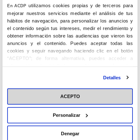
utilizamos cookies propias y de terceros para
En ACDP
mejorar nuestros servicios mediante el análisis de tus
hábitos de navegación, para personalizar los anuncios y
el contenido según tus intereses, medir el rendimiento y
2020
obtener información sobre las audiencias que vieron los
anuncios y el contenido. Puedes aceptar todas las
cookies y seguir navegando haciendo clic en el botón
Cuaresma (n. 1205)
“ACEPTO”; de forma alternativa, puedes acceder a
Tiempo ordinario (n. 1206)
información más detallada y cambiar tus preferencias
Tiempo ordinario (n. 1207)
antes de otorgar o negar tu consentimiento haciendo clic
Detalles
en el botón "Personalizar". Para más información puedes
visitar nuestra
Política de Cookies
ACEPTO
Personalizar
Denegar