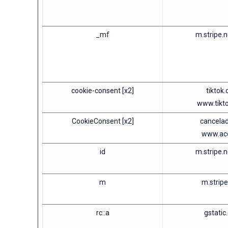
_mf
m.stripe.
cookie-consent [x2]
tiktok
www.tikt
CookieConsent [x2]
cancela
www.ac
id
m.stripe.
m
m.strip
rc::a
gstatic