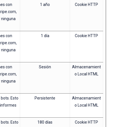
nes con
1 año
Cookie HTTP
tripe.com,
r ninguna
nes con
1 día
Cookie HTTP
tripe.com,
r ninguna
nes con
Sesión
Almacenamient
tripe.com,
o Local HTML
r ninguna
 bots. Esto
Persistente
Almacenamient
r informes
o Local HTML
 bots. Esto
180 días
Cookie HTTP