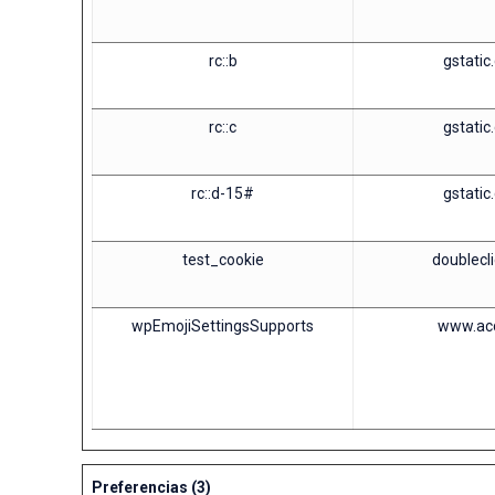
rc::b
gstatic
rc::c
gstatic
rc::d-15#
gstatic
test_cookie
doublecli
wpEmojiSettingsSupports
www.ac
Preferencias (3)