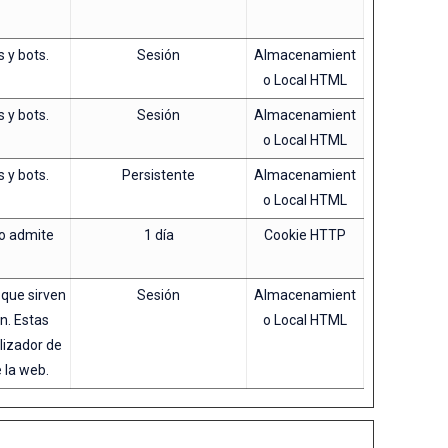
s y bots.
Sesión
Almacenamient
o Local HTML
s y bots.
Sesión
Almacenamient
o Local HTML
s y bots.
Persistente
Almacenamient
o Local HTML
io admite
1 día
Cookie HTTP
 que sirven
Sesión
Almacenamient
n. Estas
o Local HTML
lizador de
 la web.