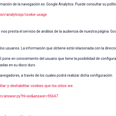
rmación de la navegación es: Google Analytics. Puede consultar su políti
ion/analyticsjs/cookie-usage
 nos presta el servicio de análisis de la audiencia de nuestra página. G
os usuarios. La información que obtiene está relacionada con la direcció
 en conocimiento del usuario que tiene la posibilidad de configurar
ladas en su disco duro.
vegadores, a través de los cuales podrá realizar dicha configuración:
itar-y-deshabilitar-cookies-que-los-sitios-we
bin/answer.py?hl=es&answer=95647