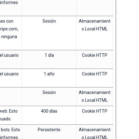
r informes
nes con
Sesión
Almacenamient
tripe.com,
o Local HTML
r ninguna
el usuario
1 día
Cookie HTTP
el usuario
1 año
Cookie HTTP
Sesión
Almacenamient
o Local HTML
 web. Esto
400 días
Cookie HTTP
cuado.
 bots. Esto
Persistente
Almacenamient
r informes
o Local HTML