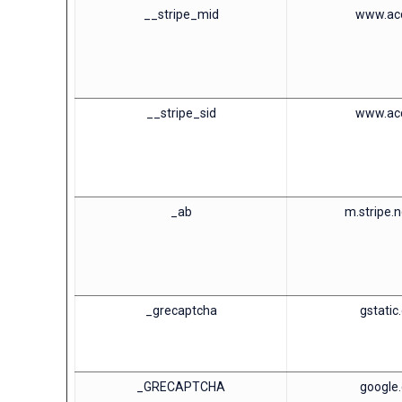
__stripe_mid
www.ac
__stripe_sid
www.ac
_ab
m.stripe.
_grecaptcha
gstatic
_GRECAPTCHA
google