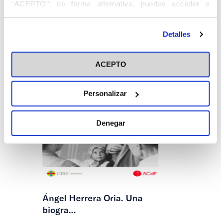
“ACEPTO”; de forma alternativa, puedes acceder a
información más detallada y cambiar tus preferencias
antes de otorgar o negar tu consentimiento haciendo clic
Detalles
en el botón "Personalizar". Para más información puedes
visitar nuestra
Política de Cookies
ACEPTO
Personalizar
Denegar
Ángel Herrera Oria. Una
biogra...