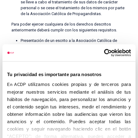
se lleve a cabo el tratamiento de sus datos de carácter
personal o se cese el tratamiento de los mismos por parte
de la Asociación Católica de Propagandistas.
Para poder ejercer cualquiera de los derechos descritos
anteriormente deberá cumplir con los siguientes requisitos.
Presentación de un escrito a la Asociación Católica de
Propagandistas C/ Isaac Peralnº 58, o bien al correo
electrónico
acdp@acdp.es
El escrito remitido por el titular de los datos que solicite el
ejercicio deberá de cumplir los siguientes requisitos
legales:
Tu privacidad es importante para nosotros
Nombre, apellidos del interesado y copia del DNI. En
utilizamos cookies propias y de terceros para
En ACDP
los excepcionales casos en que se admita la
mejorar nuestros servicios mediante el análisis de tus
representación, será también necesaria la
hábitos de navegación, para personalizar los anuncios y
identificación por el mismo medio de la persona que
le representa, así como el documento acreditativo de
el contenido según tus intereses, medir el rendimiento y
la representación. La fotocopia del DNI podrá ser
obtener información sobre las audiencias que vieron los
sustituida siempre que se acredite la identidad por
anuncios y el contenido. Puedes aceptar todas las
cualquier otro medio válido en derecho.
cookies y seguir navegando haciendo clic en el botón
Petición en que se concreta la solicitud (ejercicio que
“ACEPTO”; de forma alternativa, puedes acceder a
se solicita o información a la que se quiere acceder).