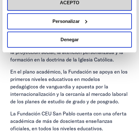
formación de un juicio crítico, así como fomentar el
ACEPTO
compromiso y la participación activa de éstos en la
vida pública.
Personalizar
Las notas distintivas de la institución son el carácter
interdisciplinar de las enseñanzas de acuerdo con
Denegar
una concepción integral del hombre, la apuesta por
la proyección social, la atención personalizada y la
formación en la doctrina de la Iglesia Católica.
En el plano académico, la Fundación se apoya en los
primeros niveles educativos en modelos
pedagógicos de vanguardia y apuesta por la
internacionalización y la cercanía al mercado laboral
de los planes de estudio de grado y de posgrado.
La Fundación CEU San Pablo cuenta con una oferta
académica de más de doscientas enseñanzas
oficiales, en todos los niveles educativos.