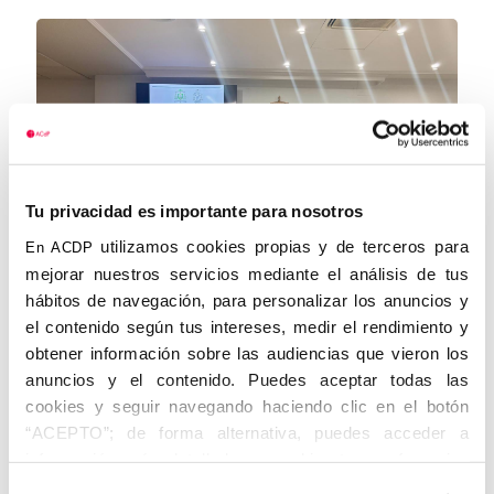
Tu privacidad es importante para nosotros
utilizamos cookies propias y de terceros para
En ACDP
mejorar nuestros servicios mediante el análisis de tus
hábitos de navegación, para personalizar los anuncios y
La ciencia, la ética y la esperanza se dan
la mano en Guadix para defender el
el contenido según tus intereses, medir el rendimiento y
valor inviolable de la vida humana
obtener información sobre las audiencias que vieron los
anuncios y el contenido. Puedes aceptar todas las
El Centro Diocesano de Espiritualidad Manuel
cookies y seguir navegando haciendo clic en el botón
Medina Olmos acoge la tercera sesión de formación
“ACEPTO”; de forma alternativa, puedes acceder a
permanente del clero accitano, organizada junto a la
información más detallada y cambiar tus preferencias
ACdP, con la ponencia de los prestigiosos doctores
antes de otorgar o negar tu consentimiento haciendo clic