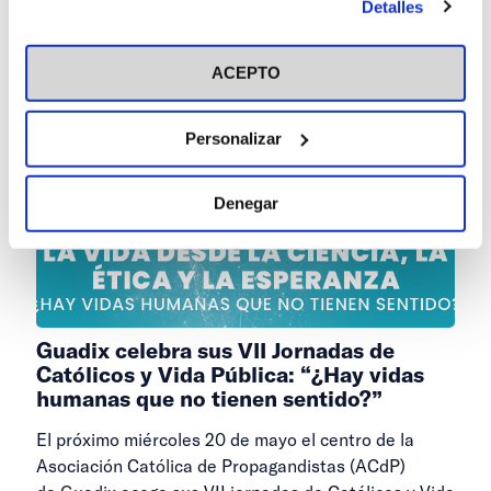
D. Rodrigo Orozco y D.Juan Luis Alcázar.
Detalles
en el botón "Personalizar". Para más información puedes
visitar nuestra
Política de Cookies
ACEPTO
Personalizar
Denegar
Guadix celebra sus VII Jornadas de
Católicos y Vida Pública: “¿Hay vidas
humanas que no tienen sentido?”
El próximo miércoles 20 de mayo el centro de la
Asociación Católica de Propagandistas (ACdP)