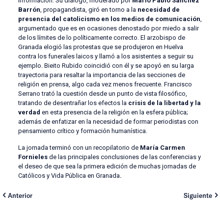
Información. Su diálogo, moderado por
Mario Pablo Sánchez
Barrón
, propagandista, giró en torno a la
necesidad de
presencia del catolicismo en los medios de comunicación
,
argumentado que es en ocasiones denostado por miedo a salir
de los límites de lo políticamente correcto. El arzobispo de
Granada elogió las protestas que se produjeron en Huelva
contra los funerales laicos y llamó a los asistentes a seguir su
ejemplo. Bieito Rubido coincidió con él y se apoyó en su larga
trayectoria para resaltar la importancia de las secciones de
religión en prensa, algo cada vez menos frecuente. Francisco
Serrano trató la cuestión desde un punto de vista filosófico,
tratando de desentrañar los efectos la
crisis de la libertad y la
verdad
en esta presencia de la religión en la esfera pública;
además de enfatizar en la necesidad de formar periodistas con
pensamiento crítico y formación humanística.
La jornada terminó con un recopilatorio de
María Carmen
Fornieles
de las principales conclusiones de las conferencias y
el deseo de que sea la primera edición de muchas jornadas de
Católicos y Vida Pública en Granada
.
Anterior
Siguiente