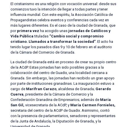
El cristianismo es una religión con vocación universal: desde sus
comienzos tuvo la intención de llegar a todas partes y tener
influencia mundial. Con este espíritu, la Asociación Católica de
Propagandistas celebra eventos y conferencias cada vez en
más lugares diferentes. Es el caso de la ciudad de Granada, que
por
primera vez
ha acogido unas
jornadas de Católicos y
Vida Pública
tituladas
“
Cambio social y compromiso
cristiano. Llamados a transformar la sociedad”
. El acto ha
tenido lugar los pasados días 9 y 10 de febrero en el auditorio
de la Cámara del Comercio de Granada.
La ciudad de Granada está en proceso de crear su propio centro
de la ACdP. Estas jornadas han sido posibles gracias a la
colaboración del centro de Guadix, una localidad cercana a
Granada. Sin embargo, las jornadas han recibido un gran apoyo
por parte de instituciones granadinas. La inauguración estuvo a
cargo de
Marifran Carazo
, alcaldesa de Granada;
Gerardo
Cuerva
, presidente de la Cámara de Comercio y la
Confederación Granadina de Empresarios; además de
María
San Gil,
vicesecretaria de la ACdP, y
María Carmen Fornieles,
secretaria del centro de la ACdP de Guadix. Asimismo, contó
con la presencia de parlamentarios, senadores y representantes
de la Junta de Andalucía, la Diputación de Granada, y la
Universidad de Granada.