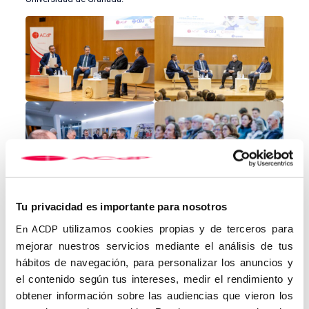
Tu privacidad es importante para nosotros
utilizamos cookies propias y de terceros para
En ACDP
mejorar nuestros servicios mediante el análisis de tus
hábitos de navegación, para personalizar los anuncios y
el contenido según tus intereses, medir el rendimiento y
Las jornadas han reunido a profesionales de diferentes ámbitos
de la vida pública que desempeñan su labor guiados por la fe
obtener información sobre las audiencias que vieron los
católica. La primera mesa redonda consistió en un diálogo entre