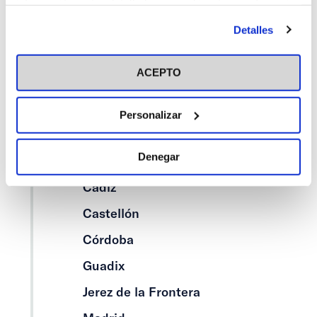
Centros
información más detallada y cambiar tus preferencias
antes de otorgar o negar tu consentimiento haciendo clic
Alcalá de Henares
Detalles
en el botón "Personalizar". Para más información puedes
visitar nuestra
Alicante
Política de Cookies
ACEPTO
Asturias
Barcelona
Personalizar
Bilbao
Denegar
Cáceres
Cádiz
Castellón
Córdoba
Guadix
Jerez de la Frontera