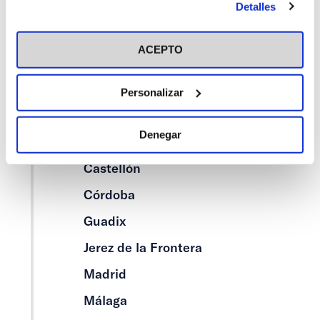
Detalles
Alicante
en el botón "Personalizar". Para más información puedes
visitar nuestra
Política de Cookies
Asturias
ACEPTO
Barcelona
Bilbao
Personalizar
Cáceres
Denegar
Cádiz
Castellón
Córdoba
Guadix
Jerez de la Frontera
Madrid
Málaga