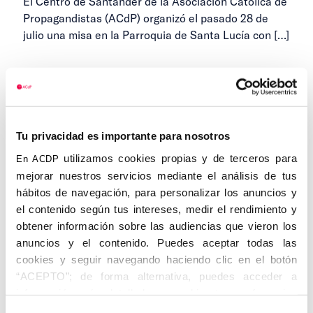
El Centro de Santander de la Asociación Católica de
Propagandistas (ACdP) organizó el pasado 28 de
julio una misa en la Parroquia de Santa Lucía con
[…]
1 DE SEPTIEMBRE DE 2025
...
1
2
3
13
Siguientes
Tu privacidad es importante para nosotros
utilizamos cookies propias y de terceros para
En ACDP
mejorar nuestros servicios mediante el análisis de tus
hábitos de navegación, para personalizar los anuncios y
Categorías
el contenido según tus intereses, medir el rendimiento y
obtener información sobre las audiencias que vieron los
anuncios y el contenido. Puedes aceptar todas las
Cedinfor
cookies y seguir navegando haciendo clic en el botón
Centros
“ACEPTO”; de forma alternativa, puedes acceder a
información más detallada y cambiar tus preferencias
Alcalá de Henares
antes de otorgar o negar tu consentimiento haciendo clic