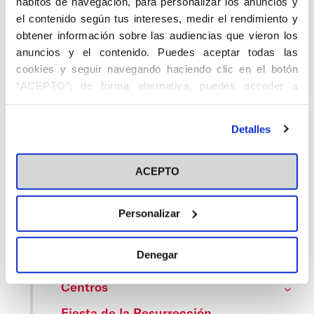
hábitos de navegación, para personalizar los anuncios y
Gutiérrez analizó el tratamiento informativo que los
el contenido según tus intereses, medir el rendimiento y
medios generalistas, incluyendo prensa, radio,
obtener información sobre las audiencias que vieron los
televisión e internet, dan a la fe católica
anuncios y el contenido. Puedes aceptar todas las
cookies y seguir navegando haciendo clic en el botón
“ACEPTO”; de forma alternativa, puedes acceder a
24 DE OCTUBRE DE 2025
información más detallada y cambiar tus preferencias
antes de otorgar o negar tu consentimiento haciendo clic
Detalles
en el botón "Personalizar". Para más información puedes
...
1
2
3
24
Siguientes
visitar nuestra
Política de Cookies
ACEPTO
Personalizar
Categorías
Denegar
Cedinfor
Centros
Fiesta de la Resurrección