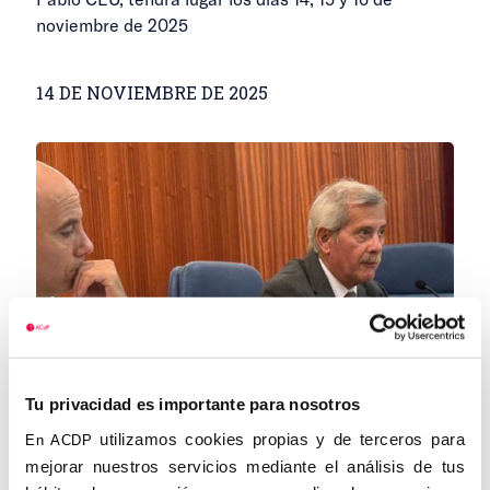
noviembre de 2025
14 DE NOVIEMBRE DE 2025
Tu privacidad es importante para nosotros
Jerez inaugura el curso con la
utilizamos cookies propias y de terceros para
En ACDP
conferencia ‘Periodismo recalcitrante:
mejorar nuestros servicios mediante el análisis de tus
¿La Iglesia perseguida en los medios?’