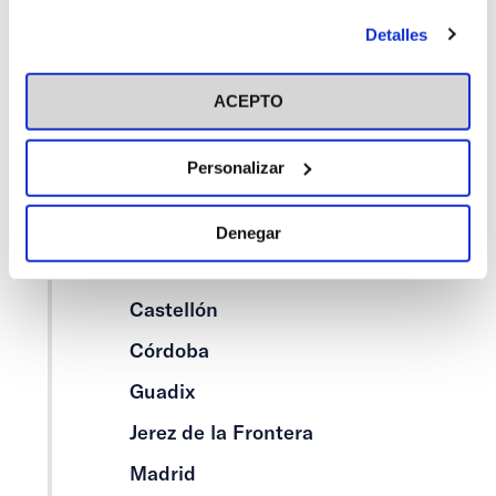
antes de otorgar o negar tu consentimiento haciendo clic
Alcalá de Henares
Detalles
en el botón "Personalizar". Para más información puedes
Alicante
visitar nuestra
Política de Cookies
ACEPTO
Asturias
Barcelona
Personalizar
Bilbao
Cáceres
Denegar
Cádiz
Castellón
Córdoba
Guadix
Jerez de la Frontera
Madrid