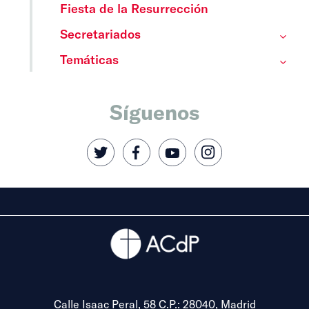
Fiesta de la Resurrección
Secretariados
Temáticas
Síguenos
Calle Isaac Peral, 58 C.P.: 28040, Madrid