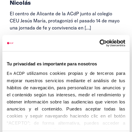
Nicolás
El centro de Alicante de la ACdP junto al colegio
CEU Jesús María, protagonizó el pasado 14 de mayo
una jornada de fe y convivencia en
[…]
25 DE MAYO DE 2026
Tu privacidad es importante para nosotros
...
1
2
3
18
Siguientes
utilizamos cookies propias y de terceros para
En ACDP
mejorar nuestros servicios mediante el análisis de tus
hábitos de navegación, para personalizar los anuncios y
el contenido según tus intereses, medir el rendimiento y
Categorías
obtener información sobre las audiencias que vieron los
anuncios y el contenido. Puedes aceptar todas las
Cedinfor
cookies y seguir navegando haciendo clic en el botón
“ACEPTO”; de forma alternativa, puedes acceder a
Centros
información más detallada y cambiar tus preferencias