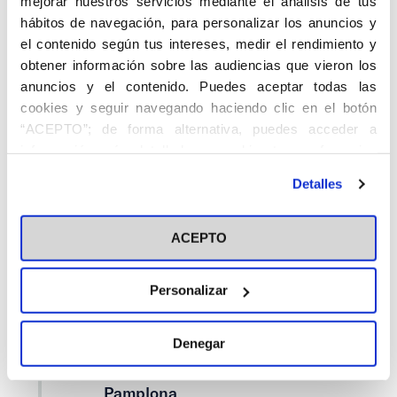
mejorar nuestros servicios mediante el análisis de tus
hábitos de navegación, para personalizar los anuncios y
Barcelona
el contenido según tus intereses, medir el rendimiento y
Bilbao
obtener información sobre las audiencias que vieron los
anuncios y el contenido. Puedes aceptar todas las
Cáceres
cookies y seguir navegando haciendo clic en el botón
Cádiz
“ACEPTO”; de forma alternativa, puedes acceder a
información más detallada y cambiar tus preferencias
Castellón
antes de otorgar o negar tu consentimiento haciendo clic
Detalles
en el botón "Personalizar". Para más información puedes
Córdoba
visitar nuestra
Política de Cookies
Guadix
ACEPTO
Jerez de la Frontera
Personalizar
Madrid
Málaga
Denegar
Murcia
Pamplona