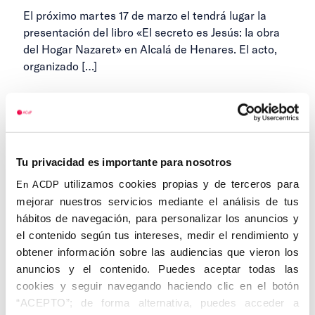
El próximo martes 17 de marzo el tendrá lugar la
presentación del libro «El secreto es Jesús: la obra
del Hogar Nazaret» en Alcalá de Henares. El acto,
organizado
[…]
13 DE MARZO DE 2026
1
2
3
4
Tu privacidad es importante para nosotros
Anteriores
Siguientes
...
5
8
utilizamos cookies propias y de terceros para
En ACDP
mejorar nuestros servicios mediante el análisis de tus
hábitos de navegación, para personalizar los anuncios y
el contenido según tus intereses, medir el rendimiento y
obtener información sobre las audiencias que vieron los
Categorías
anuncios y el contenido. Puedes aceptar todas las
cookies y seguir navegando haciendo clic en el botón
Cedinfor
“ACEPTO”; de forma alternativa, puedes acceder a