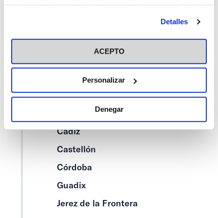
información más detallada y cambiar tus preferencias
Centros
antes de otorgar o negar tu consentimiento haciendo clic
Detalles
Alcalá de Henares
en el botón "Personalizar". Para más información puedes
visitar nuestra
Política de Cookies
Alicante
ACEPTO
Asturias
Barcelona
Personalizar
Bilbao
Denegar
Cáceres
Cádiz
Castellón
Córdoba
Guadix
Jerez de la Frontera