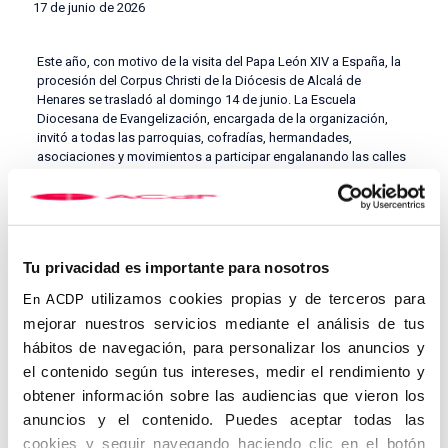
17 de junio de 2026
Este año, con motivo de la visita del Papa León XIV a España, la
procesión del Corpus Christi de la Diócesis de Alcalá de
Henares se trasladó al domingo 14 de junio. La Escuela
Diocesana de Evangelización, encargada de la organización,
invitó a todas las parroquias, cofradías, hermandades,
asociaciones y movimientos a participar engalanando las calles
que iba a recorrer el Santísimo.
Al igual que en años anteriores, al Centro de la ACdP de Alcalá
se le asignó el montaje de un altar, tarea en la que colaboraron
mayores y niños, convirtiéndose en un precioso rato de
Tu privacidad es importante para nosotros
convivencia fraternal para los propagandistas alcalainos y sus
familias.
utilizamos cookies propias y de terceros para
En ACDP
mejorar nuestros servicios mediante el análisis de tus
hábitos de navegación, para personalizar los anuncios y
el contenido según tus intereses, medir el rendimiento y
obtener información sobre las audiencias que vieron los
anuncios y el contenido. Puedes aceptar todas las
cookies y seguir navegando haciendo clic en el botón