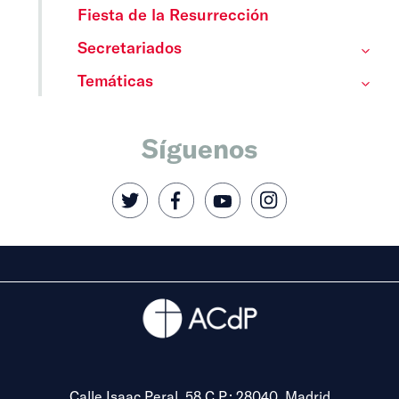
Fiesta de la Resurrección
Secretariados
Temáticas
Síguenos
Calle Isaac Peral, 58 C.P.: 28040, Madrid