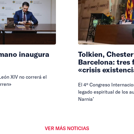
omano inaugura
Tolkien, Chester
Barcelona: tres 
«crisis existenci
eón XIV no correrá el
orren»
El 4º Congreso Internacio
legado espiritual de los au
Narnia’
VER MÁS NOTICIAS