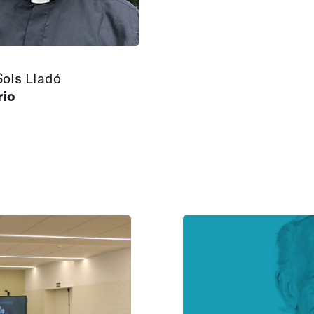
Sols Lladó
rio