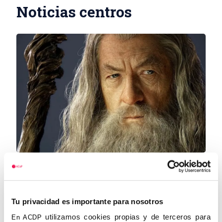
Noticias centros
Así será el gran evento sobre Tolkien,
Chesterton y Lewis en Barcelona:
«Tienen la llave del corazón humano»
Tu privacidad es importante para nosotros
La Universidad Abat Oliba CEU acogerá entre el 17 y
el 19 de octubre el 4º Congreso Internacional «Fe,
utilizamos cookies propias y de terceros para
En ACDP