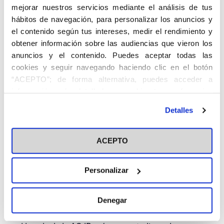
Arte y Mito»
mejorar nuestros servicios mediante el análisis de tus
hábitos de navegación, para personalizar los anuncios y
el contenido según tus intereses, medir el rendimiento y
obtener información sobre las audiencias que vieron los
anuncios y el contenido. Puedes aceptar todas las
cookies y seguir navegando haciendo clic en el botón
“ACEPTO”; de forma alternativa, puedes acceder a
información más detallada y cambiar tus preferencias
antes de otorgar o negar tu consentimiento haciendo clic
Detalles
en el botón "Personalizar". Para más información puedes
visitar nuestra
Política de Cookies
ACEPTO
La Universidad CEU Abat Oliba ya
Personalizar
cuenta con una sección ACdP en su
biblioteca
Denegar
Esta colección reúne una cuidada selección de obras
clave para comprender los orígenes, la trayectoria y