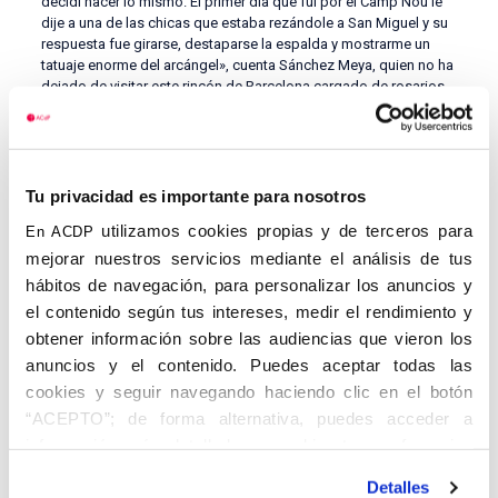
decidí hacer lo mismo. El primer día que fui por el Camp Nou le
dije a una de las chicas que estaba rezándole a San Miguel y su
respuesta fue girarse, destaparse la espalda y mostrarme un
tatuaje enorme del arcángel», cuenta Sánchez Meya, quien no ha
dejado de visitar este rincón de Barcelona cargado de rosarios,
medallitas y estatuas de la Virgen.
Para el abogado, lo «bonito» del apostolado es el trabajo con
cada una: ayudarlas en los trámites y en conseguir trabajo,
escuchar sus historias, acompañarlas a una adoración
Tu privacidad es importante para nosotros
eucarística… «Valentina es una prostituta trans que aún no ha
utilizamos cookies propias y de terceros para
dejado la calle –señala–, pero cuando la ves llorar frente al
En ACDP
Santísimo entiendes por qué Jesús dijo que nos precederán en
mejorar nuestros servicios mediante el análisis de tus
el Reino de los Cielos».
hábitos de navegación, para personalizar los anuncios y
De la oscuridad a la luz
el contenido según tus intereses, medir el rendimiento y
obtener información sobre las audiencias que vieron los
Durante su intervención en Valladolid, Sánchez Meya explicaba
anuncios y el contenido. Puedes aceptar todas las
también el camino que recorrió interiormente antes de llegar a
aquella primera noche en el Camp Nou. Habló de su familia –de
cookies y seguir navegando haciendo clic en el botón
la fe y fuerza de voluntad de su madre, de la mala relación con
“ACEPTO”; de forma alternativa, puedes acceder a
su padre– y de sus noches oscuras. Del
aborto
con su primera
información más detallada y cambiar tus preferencias
novia que no impidió, y de la violencia que sufrieron él y sus
antes de otorgar o negar tu consentimiento haciendo clic
hijos a manos de su primera mujer, de quien se separó.
Detalles