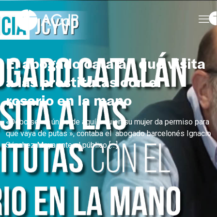
El abogado catalán que visita
a las prostitutas con el
rosario en la mano
«Debo ser el único de aquí a quien su mujer da permiso para
que vaya de putas », contaba el abogado barcelonés Ignacio
Sánchez Meya ante el público
[…]