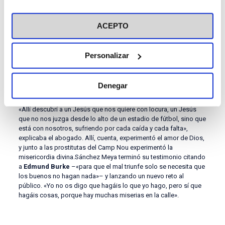
en el botón "Personalizar". Para más información puedes
Relató los momentos más oscuros de su vida, y cómo todo
visitar nuestra
Política de Cookies
cambió en un retiro de Emaús, al que acudió mientras pendía
ACEPTO
sobre él una condena penal por el juicio que siguió a la
separación. «Le pedí a Dios que me demostrara que mi oración
servía para algo, y justo después me llamó mi prima, por quien
yo estaba rezando, para decirme que se había curado de un
Personalizar
cáncer inoperable», relataba Sánchez Meya.Su primer
matrimonio se declaró nulo y volvió a casarse. Con su mujer
decidieron peregrinar a Medjugorje, curiosos por los relatos de
Denegar
apariciones de la Virgen.
«Allí descubrí a un Jesús que nos quiere con locura, un Jesús
que no nos juzga desde lo alto de un estadio de fútbol, sino que
está con nosotros, sufriendo por cada caída y cada falta»,
explicaba el abogado. Allí, cuenta, experimentó el amor de Dios,
y junto a las prostitutas del Camp Nou experimentó la
misericordia divina.Sánchez Meya terminó su testimonio citando
a
Edmund Burke
–«para que el mal triunfe solo se necesita que
los buenos no hagan nada»– y lanzando un nuevo reto al
público. «Yo no os digo que hagáis lo que yo hago, pero sí que
hagáis cosas, porque hay muchas miserias en la calle».