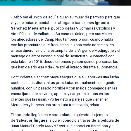
«Debo ser el único de aquí a quien su mujer da permiso para que
vaya de putas », contaba el abogado barcelonés
Ignacio
Sánchez Meya
ante el público de las V Jornadas Católicos y
Vida Pública de Valladolid.Su caso es único, pero sus viajes a
los alrededores del Camp Nou también lo son: cuando habla
con las prostitutas que frecuentan la zona cada noche no les
ofrece dinero, sino una estampita de la Virgen de Medjugorje y el
mensaje de amor incondicional de Jesucristo. «Comencé con
esta labor en 2016; desde entonces ya son quince personas las
que han dejado esa vida», relató el letrado durante su ponencia.
Contundente, Sánchez Meya asegura que su labor «es una lucha
contra la esclavitud». «Las prostitutas normalmente son gente
humilde, con un pasado horrible y con malos consejeros en las
encrucijadas de su vida», apunta, y carga las culpas en los
clientes que las usan. «Yo he visto a parejas que vienen en
Mercedes y buscan una prostituta transexual», relata.
El abogado llegó a este apostolado siguiendo el ejemplo
de
Salvador Íñiguez
, a quien conoció a través de la película de
Juan Manuel Cotelo
Mary’s Land
. «Le conocí en Barcelona y