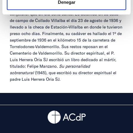
un hombre recto y comprendía que debía fidelidad a sus
Denegar
ideales”. El fundador de la JACE, Fuentes Pila, llegó a
conjeturar que un día sería santo. Es detenido en su casa
de campo de Collado Villalba el día 23 de agosto de 1936 y
llevado a la checa de Estación-Villalba en donde le tuvieron
preso ocho días. Finalmente, su cadáver es hallado el 1º de
septiembre de 1936 en el kilómetro 15 de la carretera de
Torrelodones-Valdemorillo. Sus restos reposan en el
Cementerio de Valdemorillo. Su director espiritual, el P.
Luis Herrera Oria SJ escribió un libro dedicado al mártir,
titulado: Felipe Manzano.
Su personalidad
sobrenatural
(1945), que escribió su director espiritual el
padre Luis Herrera Oria SJ.