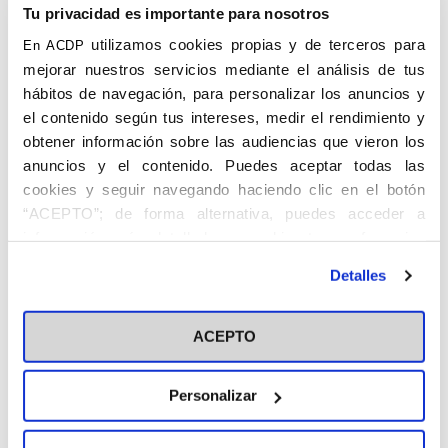
Tu privacidad es importante para nosotros
utilizamos cookies propias y de terceros para
En ACDP
mejorar nuestros servicios mediante el análisis de tus
hábitos de navegación, para personalizar los anuncios y
el contenido según tus intereses, medir el rendimiento y
obtener información sobre las audiencias que vieron los
anuncios y el contenido. Puedes aceptar todas las
cookies y seguir navegando haciendo clic en el botón
“ACEPTO”; de forma alternativa, puedes acceder a
información más detallada y cambiar tus preferencias
antes de otorgar o negar tu consentimiento haciendo clic
Detalles
en el botón "Personalizar". Para más información puedes
Felipe Manzano Sánchez
visitar nuestra
Política de Cookies
ACEPTO
Catedrático de Ciencias en el Instituto de Guadalajara.
Decano del Consejo Superior de la JACE. Descrito como de
“alma sencilla y bondadosa, con su lealtad y su espíritu de
Personalizar
abnegación, pensando siempre en los demás y siempre
olvidado de sí mismo. Manzano luchó y sufrió porque era