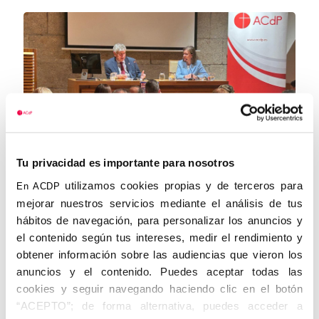
Tu privacidad es importante para nosotros
utilizamos cookies propias y de terceros para
En ACDP
La huella del fundador: Santiago
mejorar nuestros servicios mediante el análisis de tus
redescubre la figura del padre Ángel
hábitos de navegación, para personalizar los anuncios y
Ayala
el contenido según tus intereses, medir el rendimiento y
obtener información sobre las audiencias que vieron los
La conferencia fue impartida por Manuel Bustos
anuncios y el contenido. Puedes aceptar todas las
Rodríguez, catedrático jubilado de Historia Moderna
cookies y seguir navegando haciendo clic en el botón
de la Universidad de Cádiz y profundo conocedor de
“ACEPTO”; de forma alternativa, puedes acceder a
la historia de la ACdP