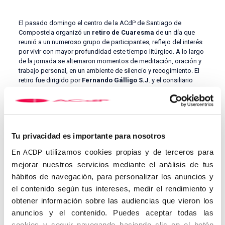
El pasado domingo el centro de la ACdP de Santiago de
Compostela organizó un
retiro de Cuaresma
de un día que
reunió a un numeroso grupo de participantes, reflejo del interés
por vivir con mayor profundidad este tiempo litúrgico. A lo largo
de la jornada se alternaron momentos de meditación, oración y
trabajo personal, en un ambiente de silencio y recogimiento. El
retiro fue dirigido por
Fernando Gálligo S.J
. y el consiliario
Ricardo Vázquez Freire
.
Tu privacidad es importante para nosotros
utilizamos cookies propias y de terceros para
En ACDP
mejorar nuestros servicios mediante el análisis de tus
hábitos de navegación, para personalizar los anuncios y
Las reflexiones presentaron la Cuaresma como un tiempo de
misericordia y de renovación de la identidad cristiana, tal como
el contenido según tus intereses, medir el rendimiento y
recordaba
Benedicto XVI.
Entre los puntos destacados
obtener información sobre las audiencias que vieron los
apareció la invitación del Papa León XIV a “ayunar” también de
anuncios y el contenido. Puedes aceptar todas las
las críticas y de las malas palabras hacia el prójimo, un ayuno
cookies y seguir navegando haciendo clic en el botón
que busca la caridad para con nuestros hermanos y entendida