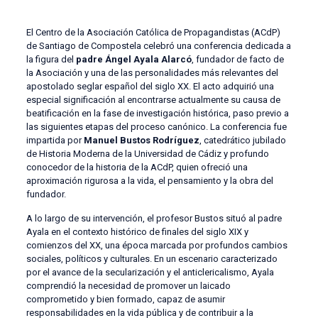
El Centro de la Asociación Católica de Propagandistas (ACdP)
de Santiago de Compostela celebró una conferencia dedicada a
la figura del
padre Ángel Ayala Alarcó
, fundador de facto de
la Asociación y una de las personalidades más relevantes del
apostolado seglar español del siglo XX. El acto adquirió una
especial significación al encontrarse actualmente su causa de
beatificación en la fase de investigación histórica, paso previo a
las siguientes etapas del proceso canónico. La conferencia fue
impartida por
Manuel Bustos Rodríguez
, catedrático jubilado
de Historia Moderna de la Universidad de Cádiz y profundo
conocedor de la historia de la ACdP, quien ofreció una
aproximación rigurosa a la vida, el pensamiento y la obra del
fundador.
A lo largo de su intervención, el profesor Bustos situó al padre
Ayala en el contexto histórico de finales del siglo XIX y
comienzos del XX, una época marcada por profundos cambios
sociales, políticos y culturales. En un escenario caracterizado
por el avance de la secularización y el anticlericalismo, Ayala
comprendió la necesidad de promover un laicado
comprometido y bien formado, capaz de asumir
responsabilidades en la vida pública y de contribuir a la