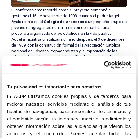
El conferenciante recordó cómo el proyecto comenzó a
gestarse el 15 de noviembre de 1908, cuando el padre Ángel
Ayala reunió en e
l Colegio de Areneros
a un pequeño grupo de
jóvenes congregantes con la intención de impulsar una
presencia organizada de los católicos en la vida pública.
Aquella iniciativa cristalizaría un año después, el 3 de diciembre
de 1909, con la constitución formal de la Asociación Católica
Nacional de Jóvenes Propagandistas y la imposición de las
primeras insignias a sus miembros. Desde sus inicios, Ayala
concibió esta obra como una asociación de laicos llamada a
formar lo que él denominaba una «aristocracia del espíritu»:
personas con una sólida vida interior, una esmerada preparación
intelectual y una profunda vocación de servicio.
Tu privacidad es importante para nosotros
La práctica de las virtudes teologales —fe, esperanza y caridad—
utilizamos cookies propias y de terceros para
En ACDP
y de las virtudes cardinales —prudencia, justicia, fortaleza y
templanza—, junto con el ejercicio de las obras de misericordia,
mejorar nuestros servicios mediante el análisis de tus
constituían elementos esenciales de su propuesta formativa.
hábitos de navegación, para personalizar los anuncios y
Todo ello debía sostenerse en una intensa vida de oración y en
el contenido según tus intereses, medir el rendimiento y
una actitud de compromiso activo en la defensa de la Iglesia y
obtener información sobre las audiencias que vieron los
de su presencia en la sociedad.
anuncios y el contenido. Puedes aceptar todas las
Otro de los aspectos destacados de la conferencia fue la