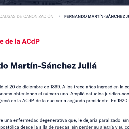
CAUSAS DE CANONIZACIÓN
FERNANDO MARTÍN-SÁNCHEZ J
te de la ACdP
o Martín-Sánchez Juliá
d el 20 de diciembre de 1899. A los trece años ingresó en la 
ónoma obteniendo el número uno. Amplió estudios jurídico-socia
ngresó en la ACdP, de la que sería segundo presidente. En 192
re una enfermedad degenerativa que, le dejaría paralizado, s
apostólica desde la silla de ruedas, sin perder su alegría y su