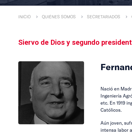
INICIO
QUIÉNES SOMOS
SECRETARIADOS
Siervo de Dios y segundo presiden
Fernand
Nació en Madri
Ingeniería Agr
etc. En 1919 i
Católicos.
Aún joven, suf
intensa labor 