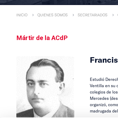
INICIO
QUIÉNES SOMOS
SECRETARIADOS
Mártir de la ACdP
Franci
Estudió Derech
Ventilla en su
colegios de los
Mercedes (desd
organizó, como
madrugada del 