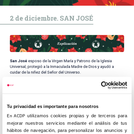
2 de diciembre. SAN JOSÉ
San José
esposo de la Virgen María y Patrono de la Iglesia
Universal, protegió a la Inmaculada Madre de Dios y ayudó a
cuidar de la niñez del Señor del Universo.
San José
era considerado un artesano de cierta posición,
descendiente directo del rey David
y si bien no figura cita
explícita alguna sobre él en los Evangelios. Más bien, figura como
un silencioso y humilde servidor de Dios que desempeñó su rol
cabalmente.
Su imagen en el portal es símbolo de fuerza y
Tu privacidad es importante para nosotros
protección
, e inspira obediencia absoluta a la voluntad de Dios,
utilizamos cookies propias y de terceros para
En ACDP
y rectitud y perseverancia en el cumplimiento de los dictámenes
divinos.
mejorar nuestros servicios mediante el análisis de tus
hábitos de navegación, para personalizar los anuncios y