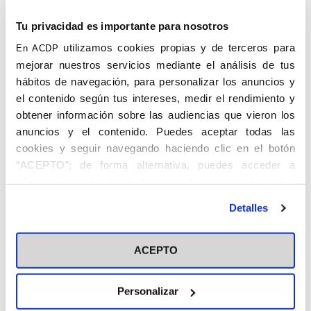
Covadonga con la conferencia «1.700 años después:
el valor de la cristología de Nicea para nuestro
Tu privacidad es importante para nosotros
tiempo»
utilizamos cookies propias y de terceros para
En ACDP
mejorar nuestros servicios mediante el análisis de tus
hábitos de navegación, para personalizar los anuncios y
el contenido según tus intereses, medir el rendimiento y
obtener información sobre las audiencias que vieron los
anuncios y el contenido. Puedes aceptar todas las
cookies y seguir navegando haciendo clic en el botón
“ACEPTO”; de forma alternativa, puedes acceder a
información más detallada y cambiar tus preferencias
antes de otorgar o negar tu consentimiento haciendo clic
Detalles
en el botón "Personalizar". Para más información puedes
visitar nuestra
Política de Cookies
ACEPTO
La verdad de Cristo, la comunión de los
santos y la esperanza eterna
protagonizan la segunda jornada del
Personalizar
Curso de Verano de la ACdP en