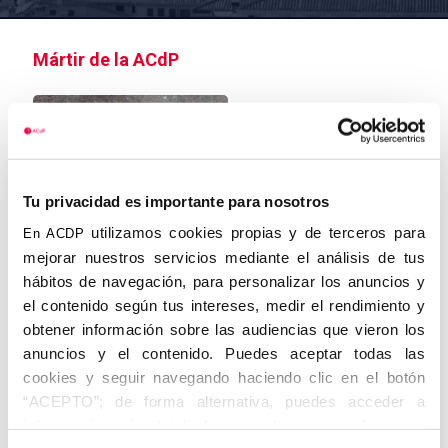
Mártir de la ACdP
Tu privacidad es importante para nosotros
utilizamos cookies propias y de terceros para
En ACDP
mejorar nuestros servicios mediante el análisis de tus
hábitos de navegación, para personalizar los anuncios y
el contenido según tus intereses, medir el rendimiento y
obtener información sobre las audiencias que vieron los
Isidro Almazán Francos
anuncios y el contenido. Puedes aceptar todas las
cookies y seguir navegando haciendo clic en el botón
Estudia para maestro elemental en el Instituto General y
“ACEPTO”; de forma alternativa, puedes acceder a
Técnico de Guadalajara. Enseña en varios centros de
información más detallada y cambiar tus preferencias
Guadalajara y Madrid. Colabora en La Crónica y El Debate.