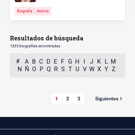
Biografía
Noticia
Resultados de búsqueda
1335 biografías encontradas
#
A
B
C
D
E
F
G
H
I
J
K
L
M
N
Ñ
O
P
Q
R
S
T
U
V
W
X
Y
Z
1
2
3
Siguientes