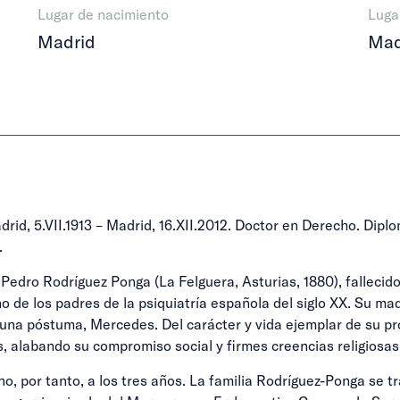
Lugar de nacimiento
Luga
Madrid
Mad
drid, 5.VII.1913 – Madrid, 16.XII.2012. Doctor en Derecho. Dipl
.
a Pedro Rodríguez Ponga (La Felguera, Asturias, 1880), falleci
o de los padres de la psiquiatría española del siglo XX. Su m
e una póstuma, Mercedes. Del carácter y vida ejemplar de su 
, alabando su compromiso social y firmes creencias religiosas
o, por tanto, a los tres años. La familia Rodríguez-Ponga se t