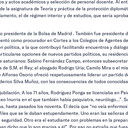
os y actos académicos y selección de personal docente. Al entr
la asignatura de Teoría y práctica de la protección diplomáti
amento, el de régimen interior y de estudios, que sería aprobad
o presidente de la Bolsa de Madrid . También fue presidente d
resentó como procurador en Cortes a los Colegios de Agentes de
ión política, a la que contribuyó facilitando encuentros y diálo
rticularse opciones de nuevos partidos políticos, su residenc
e asturianos: Sabino Fernández Campo, entonces subsecretario 
sa de S.M. el Rey; el abogado Rodrigo Uría; Camilo Mira o el m
e Alfonso Osorio ofreció respetuosamente liderar un partido d
derico Silva Muñoz, con las consecuencias de todos conocidas 
ubilación. A los 71 años, Rodríguez Ponga se licenciaba en Ps
ateo Inurria en el que también había psiquiatra, neurólogo…”. 
asa, hasta pasados los noventa. Él decía que “no veía enfermo
erfiles que se le daban estupendamente. Uno eran las señoras d
 seguridad. Otro era el estudiante con problemas en la prepa
n dicho que lo son gracias a él”. Por eso no extraña que fues