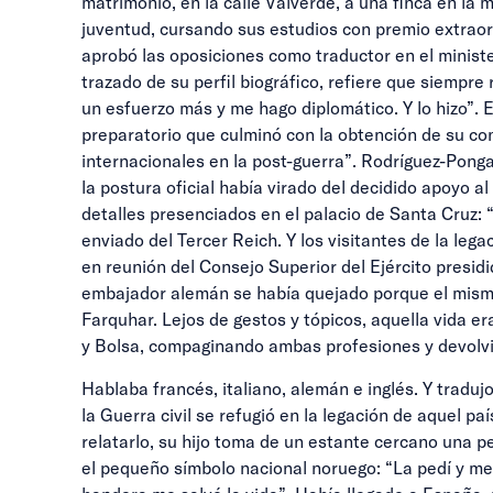
matrimonio, en la calle Valverde, a una finca en la 
juventud, cursando sus estudios con premio extraordi
aprobó las oposiciones como traductor en el ministe
trazado de su perfil biográfico, refiere que siempre
un esfuerzo más y me hago diplomático. Y lo hizo”. 
preparatorio que culminó con la obtención de su con
internacionales en la post-guerra”. Rodríguez-Ponga
la postura oficial había virado del decidido apoyo 
detalles presenciados en el palacio de Santa Cruz:
enviado del Tercer Reich. Y los visitantes de la le
en reunión del Consejo Superior del Ejército presidi
embajador alemán se había quejado porque el mismo K
Farquhar. Lejos de gestos y tópicos, aquella vida 
y Bolsa, compaginando ambas profesiones y devolvi
Hablaba francés, italiano, alemán e inglés. Y traduj
la Guerra civil se refugió en la legación de aquel 
relatarlo, su hijo toma de un estante cercano una 
el pequeño símbolo nacional noruego: “La pedí y me