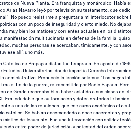
ecretos de Nueva Planta. Era franquista y monárquico. Había e
o Arias Navarro leyó por televisión su testamento, que dedic
al”. No puedo resistirme a preguntar a mi interlocutor sobre la
 políticas con un poco de inseguridad y cierto miedo. No dejaba
endía muy bien los matices y corrientes actuales en los distint
manifestación multitudinaria en defensa de la familia, quiso i
a edad, muchas personas se acercaban, tímidamente, y con as
uviese allí, uno más.
n Católica de Propagandistas fue temprana. En agosto de 1940
e Estudios Universitarios, donde impartía Derecho Internacio
cio administrativo. Pronunció la lección solemne “Los pagos in
tras el fin de la guerra, retransmitida por Radio España. Per
n de Grado recordaba bien haber asistido a sus clases en el 
XI. Era indudable que su formación y dotes oratorias le hacían 
ente a una de las reuniones, que ese curso académico el cent
ocio católico. Se habían encomendado a doce sacerdotes y pro
po místico de Jesucristo. Fue una intervención con solidez teo
inguiendo entre poder de jurisdicción y potestad del orden sacer