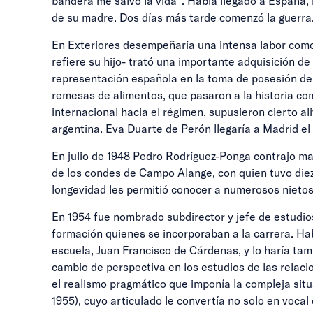
bandera me salvó la vida”. Había llegado a España, r
de su madre. Dos días más tarde comenzó la guerra. 
En Exteriores desempeñaría una intensa labor como 
refiere su hijo- trató una importante adquisición d
representación española en la toma de posesión del
remesas de alimentos, que pasaron a la historia com
internacional hacia el régimen, supusieron cierto al
argentina. Eva Duarte de Perón llegaría a Madrid el 
En julio de 1948 Pedro Rodríguez-Ponga contrajo mat
de los condes de Campo Alange, con quien tuvo diez 
longevidad les permitió conocer a numerosos nietos 
En 1954 fue nombrado subdirector y jefe de estudios
formación quienes se incorporaban a la carrera. Hab
escuela, Juan Francisco de Cárdenas, y lo haría tamb
cambio de perspectiva en los estudios de las relaci
el realismo pragmático que imponía la compleja situ
1955), cuyo articulado le convertía no solo en vocal