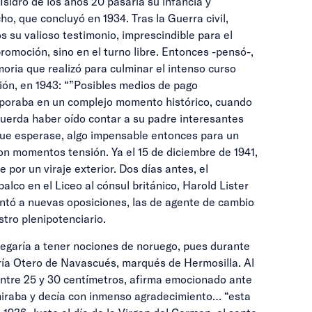
Isidro de los años 20 pasaría su infancia y
o, que concluyó en 1934. Tras la Guerra civil,
 su valioso testimonio, imprescindible para el
romoción, sino en el turno libre. Entonces -pensó-,
oria que realizó para culminar el intenso curso
ción, en 1943: “”Posibles medios de pago
corporaba en un complejo momento histórico, cuando
ecuerda haber oído contar a su padre interesantes
 que esperase, algo impensable entonces para un
ron momentos tensión. Ya el 15 de diciembre de 1941,
por un viraje exterior. Dos días antes, el
co en el Liceo al cónsul británico, Harold Lister
entó a nuevas oposiciones, las de agente de cambio
tro plenipotenciario.
 llegaría a tener nociones de noruego, pues durante
María Otero de Navascués, marqués de Hermosilla. Al
entre 25 y 30 centímetros, afirma emocionado ante
 miraba y decía con inmenso agradecimiento… “esta