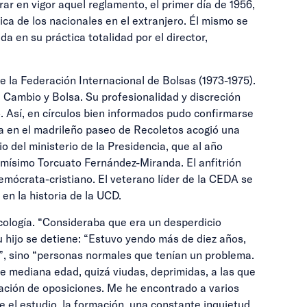
ar en vigor aquel reglamento, el primer día de 1956,
ca de los nacionales en el extranjero. Él mismo se
a en su práctica totalidad por el director,
e la Federación Internacional de Bolsas (1973-1975).
 Cambio y Bolsa. Su profesionalidad y discreción
go. Así, en círculos bien informados pudo confirmarse
ia en el madrileño paseo de Recoletos acogió una
del ministerio de la Presidencia, que al año
ismísimo Torcuato Fernández-Miranda. El anfitrión
emócrata-cristiano. El veterano líder de la CEDA se
en la historia de la UCD.
icología. “Consideraba que era un desperdicio
Su hijo se detiene: “Estuvo yendo más de diez años,
s”, sino “personas normales que tenían un problema.
e mediana edad, quizá viudas, deprimidas, a las que
ración de oposiciones. Me he encontrado a varios
e el estudio, la formación, una constante inquietud