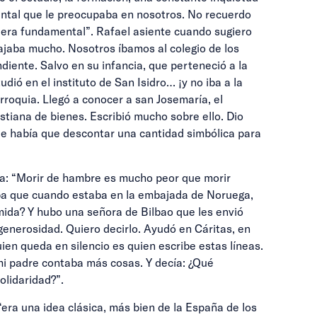
mental que le preocupaba en nosotros. No recuerdo
era fundamental”. Rafael asiente cuando sugiero
bajaba mucho. Nosotros íbamos al colegio de los
ndiente. Salvo en su infancia, que perteneció a la
ió en el instituto de San Isidro… ¡y no iba a la
rroquia. Llegó a conocer a san Josemaría, el
istiana de bienes. Escribió mucho sobre ello. Dio
ue había que descontar una cantidad simbólica para
a: “Morir de hambre es mucho peor que morir
aba que cuando estaba en la embajada de Noruega,
mida? Y hubo una señora de Bilbao que les envió
generosidad. Quiero decirlo. Ayudó en Cáritas, en
en queda en silencio es quien escribe estas líneas.
 mi padre contaba más cosas. Y decía: ¿Qué
olidaridad?”.
“era una idea clásica, más bien de la España de los