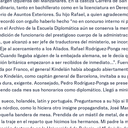
margen izquierda del Manzanares. En la castiza Carrera de San 
nario, tanto en bachillerato como en la licenciatura en Derech
rio de Asuntos Exteriores. Su hijo Rafael, a quien agradecemos
 recordó con orgullo haberlo hecho “no en concurso interno ni p
En el Archivo de la Escuela Diplomática aún se conserva la mem
dición de funcionario del prestigioso cuerpo de la administra
, que alcanzó a ser jefe de traductores del ministerio, se in
al Eje al acercamiento a los Aliados. Rafael Rodríguez-Ponga r
 “Cuando llegaba alguien de la embajada alemana, se le decía
gación británica empezaron a ser recibidos de inmediato…”. Fue
da por Franco, el general Kindelán había abogado abiertamente 
indelán, como capitán general de Barcelona, invitaba a su pal
era dura, exigente. Aconsejado, Pedro Rodríguez-Ponga se pres
endo cada mes sus honorarios como diplomático. Llegó a minis
o sueco, holandés, latín y portugués. Preguntamos a su hijo si
país nórdico, como lo hiciera otro insigne propagandista, José 
pequeña bandera de mesa. Prendida de un mástil de metal, de 
 la traje en el reparto que hicimos los hermanos. Mi padre la