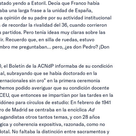
stado yendo a Estoril. Decía que Franco había
aba una larga frase a la unidad de España,
 opinión de su padre por su actividad institucional
 de recordar la rivalidad del 36, cuando corrieron
os partidos. Pero tenía ideas muy claras sobre las
r. Recuerdo que, en silla de ruedas, estuvo
ombro me preguntaban… pero, ¿es don Pedro? ¡Don
, el Boletín de la ACNdP informaba de su condición
nal, subrayando que se había doctorado en la
ternacionales sin oro” en la primera ceremonia
o hemos podido averiguar que su condición docente
CEU, que entonces se impartían por las tardes en la
idóneo para círculos de estudio: En febrero de 1941
ro de Madrid se centraba en la encíclica
Ad
pagandistas otros tantos temas, y con 28 años
lógica y coherencia expositiva, razonada, como no
dotal. No faltaba la distinción entre sacramentos y