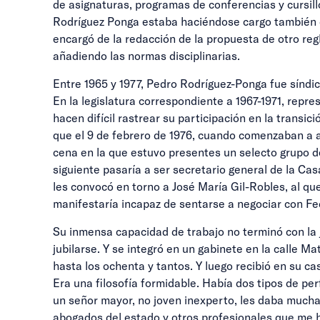
de asignaturas, programas de conferencias y cursill
Rodríguez Ponga estaba haciéndose cargo también de 
encargó de la redacción de la propuesta de otro regl
añadiendo las normas disciplinarias.
Entre 1965 y 1977, Pedro Rodríguez-Ponga fue síndic
En la legislatura correspondiente a 1967-1971, rep
hacen difícil rastrear su participación en la transic
que el 9 de febrero de 1976, cuando comenzaban a a
cena en la que estuvo presentes un selecto grupo d
siguiente pasaría a ser secretario general de la Ca
les convocó en torno a José María Gil-Robles, al qu
manifestaría incapaz de sentarse a negociar con Fe
Su inmensa capacidad de trabajo no terminó con la j
jubilarse. Y se integró en un gabinete en la calle M
hasta los ochenta y tantos. Y luego recibió en su c
Era una filosofía formidable. Había dos tipos de p
un señor mayor, no joven inexperto, les daba mucha
abogados del estado y otros profesionales que me ha