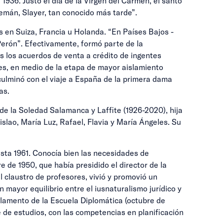
 1936. Justo el día de la Virgen del Carmen, el santo
lemán, Slayer, tan conocido más tarde”.
 en Suiza, Francia u Holanda. “En Países Bajos -
 Perón”. Efectivamente, formó parte de la
s los acuerdos de venta a crédito de ingentes
les, en medio de la etapa de mayor aislamiento
 culminó con el viaje a España de la primera dama
as.
de la Soledad Salamanca y Laffite (1926-2020), hija
slao, María Luz, Rafael, Flavia y María Ángeles. Su
asta 1961. Conocía bien las necesidades de
 de 1950, que había presidido el director de la
l claustro de profesores, vivió y promovió un
mayor equilibrio entre el iusnaturalismo jurídico y
eglamento de la Escuela Diplomática (octubre de
fe de estudios, con las competencias en planificación