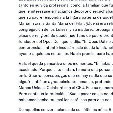
tanto en su vida profesional como la familiar, que 
que le interesase si hacíamos deporte o escucháb
que su padre respondía a la figura paterna de aquel
Marianistas, a Santa María del Pilar. ¿Qué si era re
congregación de los Luises, y su madurez, propagand
clase de religión! Se quedó huérfano de padre pront
fundador del Opus Dei, que le dijo: “El Opus Dei no 
conferencias. Intentó inculcárnoslo desde la infan
ayudar a quienes no tenían. Había premio, pero hab
Rafael queda pensativo unos momentos: “Él había 
asesinado. Porque si te matan, te mata una person
en la Guerra, pensaba, ¿es que no hay nadie que se
algo. Y sintió un agradecimiento inmenso, profundo,
Manos Unidas. Colaboró con el CEU. Fue su manera d
Pero continúa la reflexión: “Suele pasar con la eda
habíamos hecho tan mal los católicos para que nos od
De aquellas conversaciones de sus últimos años, Raf