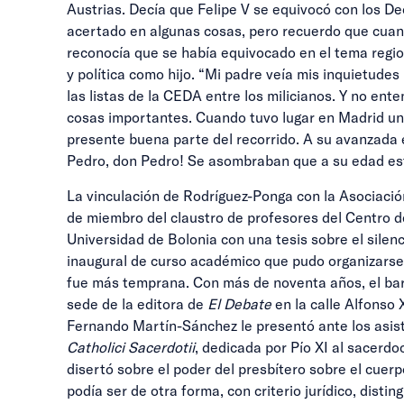
Austrias. Decía que Felipe V se equivocó con los D
acertado en algunas cosas, pero recuerdo que cuand
reconocía que se había equivocado en el tema region
y política como hijo. “Mi padre veía mis inquietudes
las listas de la CEDA entre los milicianos. Y no ent
cosas importantes. Cuando tuvo lugar en Madrid una 
presente buena parte del recorrido. A su avanzad
Pedro, don Pedro! Se asombraban que a su edad est
La vinculación de Rodríguez-Ponga con la Asociació
de miembro del claustro de profesores del Centro d
Universidad de Bolonia con una tesis sobre el silen
inaugural de curso académico que pudo organizarse 
fue más temprana. Con más de noventa años, el baró
sede de la editora de
El Debate
en la calle Alfonso 
Fernando Martín-Sánchez le presentó ante los asist
Catholici Sacerdotii
, dedicada por Pío XI al sacerd
disertó sobre el poder del presbítero sobre el cuer
podía ser de otra forma, con criterio jurídico, dist