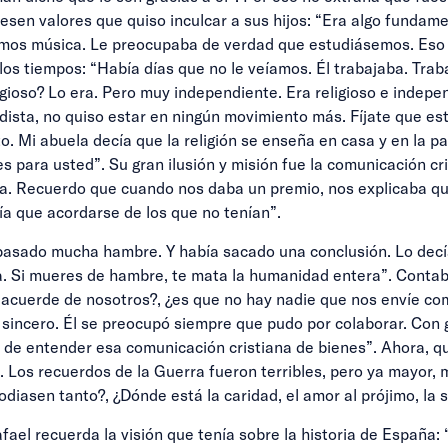
fuesen valores que quiso inculcar a sus hijos: “Era algo funda
amos música. Le preocupaba de verdad que estudiásemos. Eso 
los tiempos: “Había días que no le veíamos. Él trabajaba. Tra
ligioso? Lo era. Pero muy independiente. Era religioso e indepe
ista, no quiso estar en ningún movimiento más. Fíjate que estud
o. Mi abuela decía que la religión se enseña en casa y en la pa
es para usted”. Su gran ilusión y misión fue la comunicación cr
cia. Recuerdo que cuando nos daba un premio, nos explicaba q
ía que acordarse de los que no tenían”.
pasado mucha hambre. Y había sacado una conclusión. Lo decí
a. Si mueres de hambre, te mata la humanidad entera”. Cont
 acuerde de nosotros?, ¿es que no hay nadie que nos envíe co
 sincero. Él se preocupó siempre que pudo por colaborar. Con 
e entender esa comunicación cristiana de bienes”. Ahora, qui
d. Los recuerdos de la Guerra fueron terribles, pero ya mayor,
iasen tanto?, ¿Dónde está la caridad, el amor al prójimo, la s
ael recuerda la visión que tenía sobre la historia de España: 