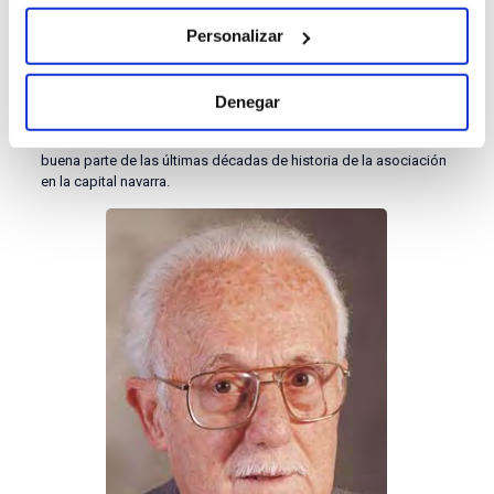
documental, a través del Centro de Documentación,
Personalizar
Investigación y Formación de la ACdP (CEDINFOR), Jesús Tanco
ha remitido también la documentación histórico-administrativa
del Centro de la ACdP de Pamplona entre los años 2001 y 2022,
ya incorporada al Archivo General ACdP-CEU en su sede del
Denegar
Campus de Montepríncipe de la Universidad CEU San Pablo
(Madrid), ampliando así generosamente el rico panorama de
buena parte de las últimas décadas de historia de la asociación
en la capital navarra.