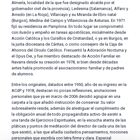
Almería, localidad de la que fue designado alcalde por el
gobernador civil de la provincia), Ledesma (Salamanca), Alfaro y
Arnedo (en La Rioja), Villarcayo y su Miranda de Ebro natal
(Burgos), Medina del Campo y Villaviciosa de Asturias. En 1971
fijó su residencia en Pamplona. En todo lugar se comprometió
con ilusión y empeño en tareas apostólicas, inicialmente desde
Acción Católica y los Cursillos de Cristiandad, o ya en Burgos, en
la junta diocesana de Cáritas, o como consejero de la Caja de
Ahorros del Círculo Católico. Frecuentó la Adoración Nocturna y
el Opus Dei, y fue miembro destacado de Acción Familiar en
Navarra desde su creación en 1978, si bien desde décadas
antes había promovido el asociacionismo familiar y de padres
de alumnos.
Entre los originales, datados entre 1950, año de su ingreso en la
ACdP y 1918, destacan no pocas reflexiones, anotaciones
personales que ya en marzo de 2006 decidió agrupar en una
carpeta a la que añadió instrucción de conservar. Su valor
sobresaliente reside, además de atestiguar el cumplimiento de
la obligación anual de todo propagandista activo de asistir a
una tanda de Ejercicios Espirituales, en la escucha atenta de las
pláticas y puntos de meditación del director de cada una de las
que asistió, a las que añadía cuidados pensamientos, mociones
personales que escribía con letra firme y clara. Especial