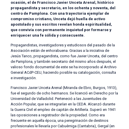
ocasión, el de Francisco Javier Unceta Arenal, histórico
propagandista y secretario, en los ochenta y noventa, del
centro de Pamplona. Con una trayectoria ejemplar de
compromiso cristiano, Unceta dejó huella de activo
apostolado y sus escritos revelan honda espiritualidad,
que convivía con permanente inquietud por formarse y
enriquecer una fe sólida y consecuente.
Propagandistas, investigadores y estudiosos del pasado de la
Asociación están de enhorabuena. Gracias a la iniciativa de
Jesús Tanco, propagandista, como fue Javier Unceta, del centro
de Pamplona, y también secretario del mismo años después, el
valioso fondo documental de este se ha incorporado al Archivo
General ACdP-CEU, haciendo posible su catalogación, consulta
e investigación.
Francisco Javier Unceta Arenal (Miranda de Ebro, Burgos, 1913),
fue el segundo de ocho hermanos. Se licenció en Derecho por la
Universidad de Valladolid. Perteneció a las Juventudes de
Acción Popular, que se integrarían en la CEDA. Alcanzó durante
la Guerra Civil el empleo de capitán de Artillería. Superó en 1941
las oposiciones a registrador de la propiedad. Como era
frecuente en aquella época, una peregrinación de destinos
profesionales le llevaría por Cabuérniga (Cantabria), Gergal (en