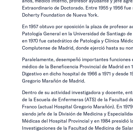
años, médico interno, profesor ayudante y jefe agre
Extraordinario de Doctorado. Entre 1955 y 1956 fu
Doherty Foundation de Nueva York.
En 1957 obtuvo por oposición la plaza de profesor a
Patología General en la Universidad de Santiago d
en 1970 fue catedrático de Patología y Clínica Médi
Complutense de Madrid, donde ejerció hasta su no
Paralelamente, desempeñó importantes funciones en 
médico de la Beneficencia Provincial de Madrid en 19
Digestivo en dicho hospital de 1966 a 1971 y desde 
Gregorio Marañón de Madrid.
Dentro de su actividad investigadora y docente, entr
de la Escuela de Enfermeras (ATS) de la Facultad de
Franco (actual Hospital Gregorio Marañón). En 1979 
siendo jefe de la División de Medicina y Especialid
Médicas del Hospital Provincial y en 1984 presidió 
Investigaciones de la Facultad de Medicina de Sala