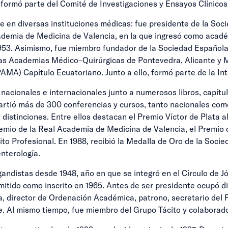
, formó parte del Comité de Investigaciones y Ensayos Clínico
ve en diversas instituciones médicas: fue presidente de la Soc
demia de Medicina de Valencia, en la que ingresó como académ
953. Asimismo, fue miembro fundador de la Sociedad Española
s Academias Médico–Quirúrgicas de Pontevedra, Alicante y Mad
A) Capítulo Ecuatoriano. Junto a ello, formó parte de la Inte
 nacionales e internacionales junto a numerosos libros, capítulo
partió más de 300 conferencias y cursos, tanto nacionales com
distinciones. Entre ellos destacan el Premio Víctor de Plata al
remio de la Real Academia de Medicina de Valencia, el Premio
ito Profesional. En 1988, recibió la Medalla de Oro de la Soci
nterología.
andistas desde 1948, año en que se integró en el Círculo de J
mitido como inscrito en 1965. Antes de ser presidente ocupó d
a, director de Ordenación Académica, patrono, secretario del 
. Al mismo tiempo, fue miembro del Grupo Tácito y colaborado