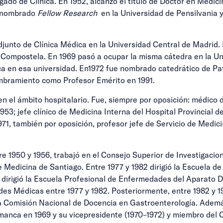
gado de Clínica. En 1952, alcanzó el título de Doctor en Medic
e nombrado
Fellow Research
en la Universidad de Pensilvania y
djunto de Clínica Médica en la Universidad Central de Madrid.
e Compostela. En 1969 pasó a ocupar la misma cátedra en la U
ca en esa universidad. En1972 fue nombrado catedrático de Pat
mbramiento como Profesor Emérito en 1991.
el ámbito hospitalario. Fue, siempre por oposición: médico d
53; jefe clínico de Medicina Interna del Hospital Provincial d
1971, también por oposición, profesor jefe de Servicio de Medi
e 1950 y 1956, trabajó en el Consejo Superior de Investigacion
 Medicina de Santiago. Entre 1977 y 1982 dirigió la Escuela de
dirigió la Escuela Profesional de Enfermedades del Aparato Di
ades Médicas entre 1977 y 1982. Posteriormente, entre 1982 y 
la Comisión Nacional de Docencia en Gastroenterología. Además 
manca en 1969 y su vicepresidente (1970–1972) y miembro del 