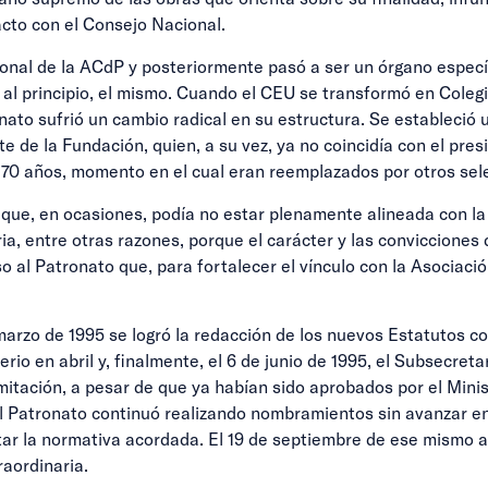
cto con el Consejo Nacional.
ional de la ACdP y posteriormente pasó a ser un órgano especí
, al principio, el mismo. Cuando el CEU se transformó en Coleg
nato sufrió un cambio radical en su estructura. Se estableció 
e de la Fundación, quien, a su vez, ya no coincidía con el pre
s 70 años, momento en el cual eran reemplazados por otros sel
 que, en ocasiones, podía no estar plenamente alineada con la
ia, entre otras razones, porque el carácter y las conviccione
uso al Patronato que, para fortalecer el vínculo con la Asocia
marzo de 1995 se logró la redacción de los nuevos Estatutos c
io en abril y, finalmente, el 6 de junio de 1995, el Subsecretar
itación, a pesar de que ya habían sido aprobados por el Mini
 Patronato continuó realizando nombramientos sin avanzar en l
ar la normativa acordada. El 19 de septiembre de ese mismo añ
aordinaria.