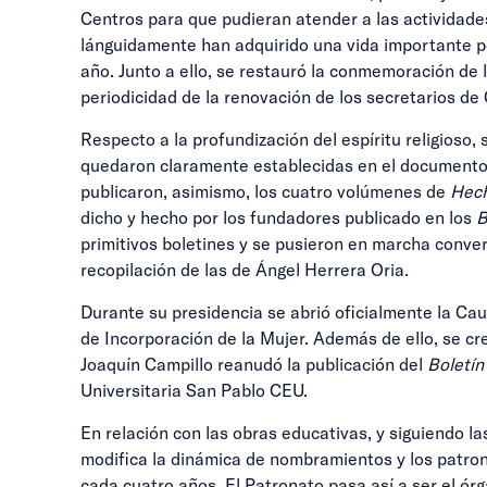
Centros para que pudieran atender a las actividad
lánguidamente han adquirido una vida importante po
año. Junto a ello, se restauró la conmemoración de 
periodicidad de la renovación de los secretarios de
Respecto a la profundización del espíritu religioso, 
quedaron claramente establecidas en el documento q
publicaron, asimismo, los cuatro volúmenes de
Hech
dicho y hecho por los fundadores publicado en los
B
primitivos boletines y se pusieron en marcha conve
recopilación de las de Ángel Herrera Oria.
Durante su presidencia se abrió oficialmente la Ca
de Incorporación de la Mujer. Además de ello, se c
Joaquín Campillo reanudó la publicación del
Boletín
Universitaria San Pablo CEU.
En relación con las obras educativas, y siguiendo l
modifica la dinámica de nombramientos y los patron
cada cuatro años. El Patronato pasa así a ser el órga