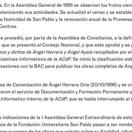
es. En la Asamblea General de 1995 se observan los frutos vi
tenciando sus actividades. Se actualizó el censo y se establ
la festividad de San Pablo y la renovación anual de la Promesa
 Centros.
se procedió, por parte de la Asamblea de Consiliarios, a la defi
ue se presentó al Consejo Nacional, y que este aprobó y se p
os y dichos de Ángel Herrera y Ángel Ayala
recopilados por el
oletines Informativos de la ACdP
. Se inició la clasificación s
rsaciones con la BAC para publicar las obras completas de Áng
usa de Canonización de Ángel Herrera Oria (20/10/1996) y se cr
rearon el servicio de Documentación y Formación Permanente y 
 Informativo Interno de la ACdP
, que se había interrumpido al
as indicaciones de la I Asamblea General Extraordinaria de es
os de la Fundación Universitaria San Pablo pasan a ser nombr
no supremo de las obras que orienta sobre su finalidad, infunde