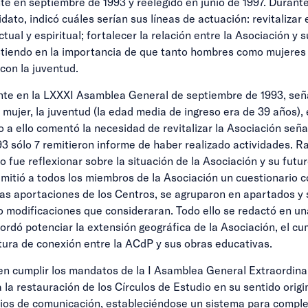
te en septiembre de 1993 y reelegido en junio de 1997. Duran
to, indicó cuáles serían sus líneas de actuación: revitalizar
ual y espiritual; fortalecer la relación entre la Asociación y 
istiendo en la importancia de que tanto hombres como mujeres 
con la juventud.
te en la LXXXI Asamblea General de septiembre de 1993, señal
ujer, la juventud (la edad media de ingreso era de 39 años), e
o a ello comentó la necesidad de revitalizar la Asociación se
93 sólo 7 remitieron informe de haber realizado actividades. 
 fue reflexionar sobre la situación de la Asociación y su futur
emitió a todos los miembros de la Asociación un cuestionario 
as aportaciones de los Centros, se agruparon en apartados y s
 modificaciones que consideraran. Todo ello se redactó en un
ordó potenciar la extensión geográfica de la Asociación, el cu
uctura de conexión entre la ACdP y sus obras educativas.
 en cumplir los mandatos de la I Asamblea General Extraordin
 la restauración de los Círculos de Estudio en su sentido origi
 medios de comunicación, estableciéndose un sistema para comp