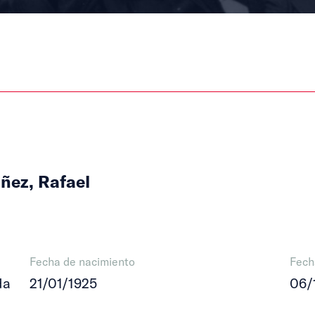
ñez, Rafael
Fecha de nacimiento
Fech
da
21/01/1925
06/