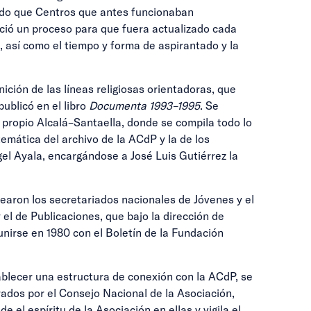
endo que Centros que antes funcionaban
eció un proceso para que fuera actualizado cada
, así como el tiempo y forma de aspirantado y la
nición de las líneas religiosas orientadoras, que
ublicó en el libro
Documenta 1993–1995
. Se
 propio Alcalá–Santaella, donde se compila todo lo
istemática del archivo de la ACdP y la de los
el Ayala, encargándose a José Luis Gutiérrez la
earon los secretariados nacionales de Jóvenes y el
el de Publicaciones, que bajo la dirección de
 unirse en 1980 con el Boletín de la Fundación
tablecer una estructura de conexión con la ACdP, se
ados por el Consejo Nacional de la Asociación,
 el espíritu de la Asociación en ellas y vigila el