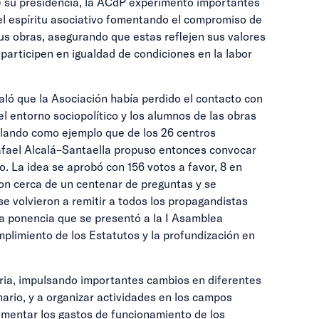
te su presidencia, la ACdP experimentó importantes
 el espíritu asociativo fomentando el compromiso de
sus obras, asegurando que estas reflejen sus valores
participen en igualdad de condiciones en la labor
ó que la Asociación había perdido el contacto con
l entorno sociopolítico y los alumnos de las obras
ñalando como ejemplo que de los 26 centros
Rafael Alcalá–Santaella propuso entonces convocar
o. La idea se aprobó con 156 votos a favor, 8 en
con cerca de un centenar de preguntas y se
e volvieron a remitir a todos los propagandistas
a ponencia que se presentó a la I Asamblea
mplimiento de los Estatutos y la profundización en
aria, impulsando importantes cambios en diferentes
nario, y a organizar actividades en los campos
lementar los gastos de funcionamiento de los