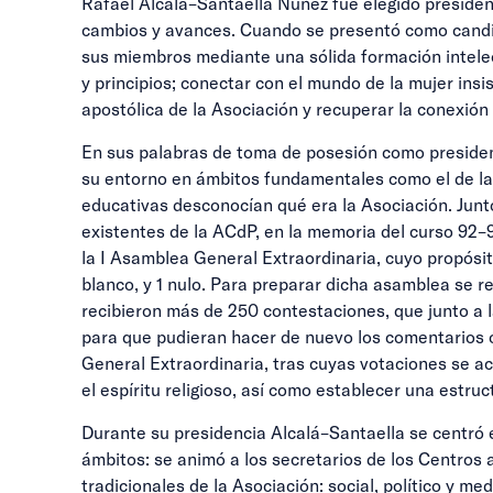
Rafael Alcalá–Santaella Núñez fue elegido presiden
cambios y avances. Cuando se presentó como candida
sus miembros mediante una sólida formación intelect
y principios; conectar con el mundo de la mujer ins
apostólica de la Asociación y recuperar la conexión 
En sus palabras de toma de posesión como presiden
su entorno en ámbitos fundamentales como el de la m
educativas desconocían qué era la Asociación. Junt
existentes de la ACdP, en la memoria del curso 92–
la I Asamblea General Extraordinaria, cuyo propósito
blanco, y 1 nulo. Para preparar dicha asamblea se r
recibieron más de 250 contestaciones, que junto a l
para que pudieran hacer de nuevo los comentarios o
General Extraordinaria, tras cuyas votaciones se ac
el espíritu religioso, así como establecer una estr
Durante su presidencia Alcalá–Santaella se centró
ámbitos: se animó a los secretarios de los Centros a
tradicionales de la Asociación: social, político y