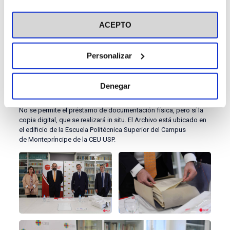
de la FUSP, tanto históricos como administrativos.
visitar nuestra
Política de Cookies
En el Archivo se encuentran además colecciones y archivos
ACEPTO
personales adquiridos por donación o compra:
José Manuel
Otero Novas, Luis Sánchez Agesta,
José Mª Fontana Tarrats, Federico Rodríguez, Luis Díez
Personalizar
del Corral, Archivo fotográfico del Diario YA
, etc.
Para la consulta de fondos históricos, el personal proporciona
Denegar
del depósito las cajas con la documentación pertinente, y se
habilita un espacio de trabajo en la propia oficina del Archivo.
No se permite el préstamo de documentación física, pero sí la
copia digital, que se realizará in situ. El Archivo está ubicado en
el edificio de la Escuela Politécnica Superior del Campus
de Montepríncipe de la CEU USP.