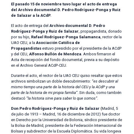
El pasado 15 de noviembre tuvo lugar el acto de entrega
del Archivo documental D. Pedro Rodríguez-Ponga y Ruiz
de Salazar a la ACdP.
El acto de entrega del
Archivo documental D. Pedro
Rodríguez-Ponga y Ruiz de Salazar
, propagandista, donado
por su hijo,
Rafael Rodríguez-Ponga Salamanca
, rector de la
UAO CEU, a la
Asociación Católica de
Propagandistas
estuvo presidido por el presidente de la ACdP
y del CEU,
Alfonso Bullón de Mendoza
. Ambos firmaron el
Acta de recepción del fondo documental, previa a su depósito
en el Archivo General ACdP-CEU.
Durante el acto, el rector de la UAO CEU quiso resaltar que estos
archivos simbolizan un doble descubrimiento:
“es descubrir al
mismo tiempo una parte de la historia del CEU y la ACdP y una
parte de la historia de mi propia familia”
. Sin duda, como también
destacó
“la historia sirve para saber lo que somos”
.
Don Pedro Rodríguez-Ponga y Ruiz de Salazar
(Madrid, 5
de julio de 1913 – Madrid, 16 de diciembre de 2012) fue doctor
en Derecho por la Universidad de Bolonia, síndico presidente de
la Bolsa de Madrid, presidente de la Federación Internacional de
Bolsas y subdirector de la Escuela Diplomática. Su vida longeva