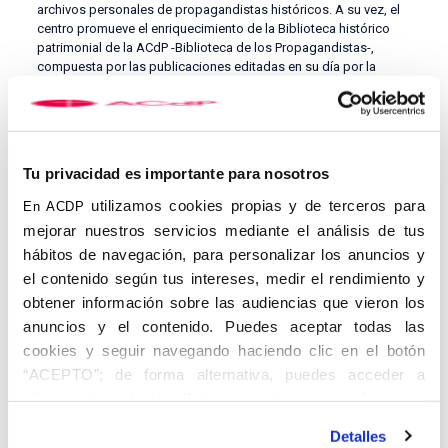
archivos personales de propagandistas históricos. A su vez, el
centro promueve el enriquecimiento de la Biblioteca histórico
patrimonial de la ACdP -Biblioteca de los Propagandistas-,
compuesta por las publicaciones editadas en su día por la
Asociación, sus miembros más destacados o sus principales
obras. El área de investigación busca promover el estudio y
difusión de la propia historia de la ACdP, sus obras y socios,
mediante el Diccionario Histórico de Propagandistas, así como
publicaciones, proyectos de investigación, becas y premios. En
Tu privacidad es importante para nosotros
su finalidad formativa, el CEDINFOR se centra en ofrecer
actividades sobre la identidad, espiritualidad, compromiso e
utilizamos cookies propias y de terceros para
En ACDP
historia de la Asociación a sus integrantes y a quienes se
mejorar nuestros servicios mediante el análisis de tus
acercan a ella.
hábitos de navegación, para personalizar los anuncios y
El
A
rchivo General de la ACdP-CEU
está constituido por los
el contenido según tus intereses, medir el rendimiento y
fondos documentales de la Asociación Católica
obtener información sobre las audiencias que vieron los
de Propagandistas (ACdP) y sus Obras. Es un servicio de apoyo
anuncios y el contenido. Puedes aceptar todas las
a la administración y la investigación que tiene encomendada la
gestión, la organización, el control, el acceso, la difusión y la
cookies y seguir navegando haciendo clic en el botón
conservación del patrimonio documental del CEU. Custodia
“ACEPTO”; de forma alternativa, puedes acceder a
fondos desde 1922 y está compuesto por la fusión de los
información más detallada y cambiar tus preferencias
fondos históricos y administrativos de la Asociación y
antes de otorgar o negar tu consentimiento haciendo clic
sus Centros y los fondos documentales del antiguo C.E.U., de
Detalles
los Colegios Universitarios extintos, así los de todos los Centros
en el botón "Personalizar". Para más información puedes