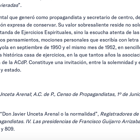
vieradas
”.
ntal que generó como propagandista y secretario de centro, d
ón expresa de conservar. Su valor sobresaliente reside no solo
tanda de Ejercicios Espirituales, sino la escucha atenta de las
dos pensamientos, mociones personales que escribía con letra f
la en septiembre de 1950 y el mismo mes de 1952, en sencillos
 la histórica casa de ejercicios, en la que tantos años la asoc
ia de la ACdP. Constituye una invitación, entre la solemnidad y
 y estado.
 Unceta Arenal
;
A.C. de P., Censo de Propagandistas, 1º de Juni
s: “Don Javier Unceta Arenal o la normalidad”,
Registradores de
agandistas. IV. Las presidencias de Francisco Guijarro Arrizab
 y 809.