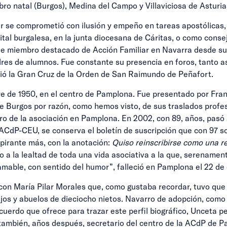
ro natal (Burgos), Medina del Campo y Villaviciosa de Asturia
ar se comprometió con ilusión y empeño en tareas apostólicas, 
ital burgalesa, en la junta diocesana de Cáritas, o como consej
fue miembro destacado de Acción Familiar en Navarra desde su
adres de alumnos. Fue constante su presencia en foros, tanto
ibió la Gran Cruz de la Orden de San Raimundo de Peñafort.
re de 1950, en el centro de Pamplona. Fue presentado por Fra
e Burgos por razón, como hemos visto, de sus traslados profes
tro de la asociación en Pamplona. En 2002, con 89, años, pasó a
CdP-CEU, se conserva el boletín de suscripción que con 97 so
pirante más, con la anotación:
Quiso reinscribirse como una re
to a la lealtad de toda una vida asociativa a la que, serename
amable, con sentido del humor”, falleció en Pamplona el 22 de
on María Pilar Morales que, como gustaba recordar, tuvo que ca
ijos y abuelos de dieciocho nietos. Navarro de adopción, como
cuerdo que ofrece para trazar este perfil biográfico, Unceta 
 también, años después, secretario del centro de la ACdP de 