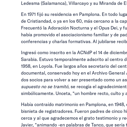
Ledesma (Salamanca), Villarcayo y su Miranda de Eb
En 1971 fijó su residencia en Pamplona. En todo lug
de Cristiandad, o ya en los 60, más cercano a la cap
Frecuentó la Adoración Nocturna y el Opus Dei, y 
había promovido el asociacionismo familiar y de p
conferencias y charlas formativas. Al jubilarse rec
Ingresó como inscrito en la ACNdP el 14 de diciemb
Sarabia. Estuvo temporalmente adscrito al centro d
1958, en Loyola. Fue largos años secretario del cen
documental, conservado hoy en el Archivo General A
dos socios para volver a ser presentado como un as
supuesto no se tramitó
, se recogía el agradecimien
simbólicamente. Unceta, “un hombre recto, culto y 
Había contraído matrimonio en Pamplona, en 1948, c
bisnieta de registradores. Fueron padres de cinco h
cerca y al que agradecemos el grato testimonio y re
Javier, “animando -en palabras de Tanco, que sería