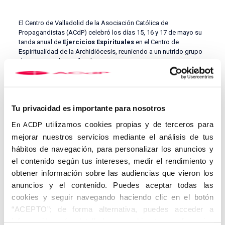
El Centro de Valladolid de la Asociación Católica de
Propagandistas (ACdP) celebró los días 15, 16 y 17 de mayo su
tanda anual de
Ejercicios Espirituales
en el Centro de
Espiritualidad de la Archidiócesis, reuniendo a un nutrido grupo
de propagandistas, familiares y amigos.
Las sesiones fueron dirigidas por el padre
Luis Espinoza
,
capellán del Colegio CEU San­chinarro, quien orientó las
meditaciones a lo largo de las jornadas. La convocatoria contó
con la participación de miembros del centro vallisoletano,
Tu privacidad es importante para nosotros
encabezados por el secretario local,
Manuel Perucho
, así
utilizamos cookies propias y de terceros para
En ACDP
como con la asistencia de un propagandista procedente del
centro de Madrid.
mejorar nuestros servicios mediante el análisis de tus
hábitos de navegación, para personalizar los anuncios y
El desarrollo de los ejercicios combinó momentos de oración
el contenido según tus intereses, medir el rendimiento y
personal y recogimiento con meditaciones guiadas y
celebraciones litúrgicas, siguiendo el esquema clásico de los
obtener información sobre las audiencias que vieron los
Ejercicios Espirituales de San Ignacio de Loyola. En un ambiente
anuncios y el contenido. Puedes aceptar todas las
de silencio e introspección, el padre Espinoza ofreció
cookies y seguir navegando haciendo clic en el botón
reflexiones caracterizadas por su cercanía y claridad, facilitando
“ACEPTO”; de forma alternativa, puedes acceder a
una participación activa y un alto grado de aprovechamiento por
parte de los asistentes.
información más detallada y cambiar tus preferencias