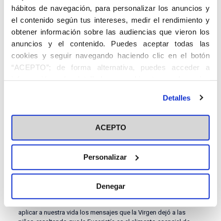
hábitos de navegación, para personalizar los anuncios y
el contenido según tus intereses, medir el rendimiento y
obtener información sobre las audiencias que vieron los
anuncios y el contenido. Puedes aceptar todas las
cookies y seguir navegando haciendo clic en el botón
“ACEPTO”; de forma alternativa, puedes acceder a
información más detallada y cambiar tus preferencias
antes de otorgar o negar tu consentimiento haciendo clic
Detalles
en el botón "Personalizar". Para más información puedes
visitar nuestra
Política de Cookies
ACEPTO
Posteriormente, D. Román Martínez del Cerro, testigo presencial
Personalizar
de las apariciones, ofreció su testimonio, fruto de su vivencia
personal durante los once días que estuvo en Garabandal en el
verano de 1962, en los que presenció catorce éxtasis de las
Denegar
jóvenes videntes.
Finalmente, el P. Antonio María reflexionó sobre cómo debemos
aplicar a nuestra vida los mensajes que la Virgen dejó a las