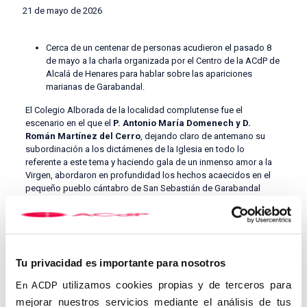
21 de mayo de 2026
Cerca de un centenar de personas acudieron el pasado 8
de mayo a la charla organizada por el Centro de la ACdP de
Alcalá de Henares para hablar sobre las apariciones
marianas de Garabandal.
El Colegio Alborada de la localidad complutense fue el
escenario en el que el
P. Antonio María Domenech y D.
Román Martínez del Cerro
, dejando claro de antemano su
subordinación a los dictámenes de la Iglesia en todo lo
referente a este tema y haciendo gala de un inmenso amor a la
Virgen, abordaron en profundidad los hechos acaecidos en el
pequeño pueblo cántabro de San Sebastián de Garabandal
entre los años 1961 y 1965.
La charla, que llevaba por título
Garabandal, antes de que sea
tarde
, estuvo dividida en tres partes. En una primera, el P.
Domenech puso en contexto las apariciones, detallando el lugar
Tu privacidad es importante para nosotros
y el momento en el que tuvieron lugar, así como el perfil de las
cuatro niñas videntes y el modo en el que vivían sus encuentros
utilizamos cookies propias y de terceros para
En ACDP
con la Virgen.
mejorar nuestros servicios mediante el análisis de tus