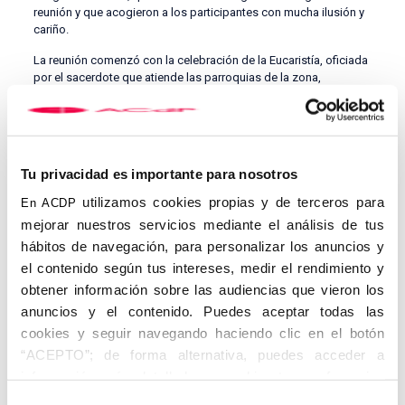
reunión y que acogieron a los participantes con mucha ilusión y
cariño.
La reunión comenzó con la celebración de la Eucaristía, oficiada
por el sacerdote que atiende las parroquias de la zona,
Francisco Sánchez Pérez y contó con el coro parroquial, que se
hizo cargo de los cantos, las ofrendas y las peticiones, dando
más solemnidad a la ceremonia. El sacerdote tuvo palabras en
su homilía de agradecimiento al siervo de Dios y a la labor del
magisterio rural e hizo referencia al día del Corpus Christi,
Tu privacidad es importante para nosotros
animando a todos “a sentir el deseo de amar más a Cristo, que
se entrego por nosotros por amor”.
utilizamos cookies propias y de terceros para
En ACDP
mejorar nuestros servicios mediante el análisis de tus
Al terminar la Eucaristía, por una parte, se hizo entrega a la
hábitos de navegación, para personalizar los anuncios y
alumna encargada de la escuela-capilla rural de un retrato de
Don Ángel como recuerdo de esta celebración y de la iniciativa
el contenido según tus intereses, medir el rendimiento y
que puso en marcha como cardenal obispo de Málaga; y por
obtener información sobre las audiencias que vieron los
otro lado, se rindió un emotivo homenaje a la maestra rural
anuncios y el contenido. Puedes aceptar todas las
Maruja González, que ejerció su magisterio durante un tiempo en
esa capilla, siendo obsequiada con una entrañable semblanza y
cookies y seguir navegando haciendo clic en el botón
con varios regalos.
“ACEPTO”; de forma alternativa, puedes acceder a
información más detallada y cambiar tus preferencias
Concluido el acto, tuvo lugar una comida de confraternización
que llevaron todos los participantes y, en la sobremesa, se
antes de otorgar o negar tu consentimiento haciendo clic