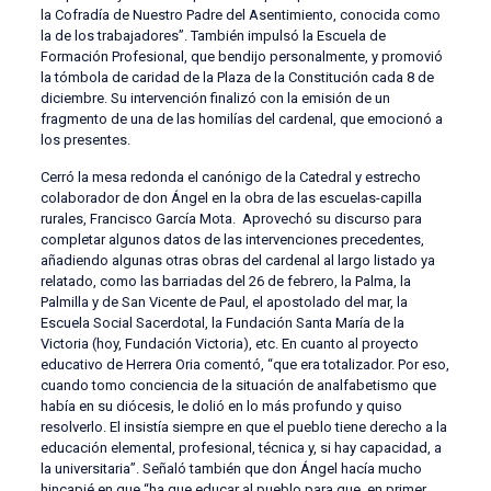
la Cofradía de Nuestro Padre del Asentimiento, conocida como
la de los trabajadores”. También impulsó la Escuela de
Formación Profesional, que bendijo personalmente, y promovió
la tómbola de caridad de la Plaza de la Constitución cada 8 de
diciembre. Su intervención finalizó con la emisión de un
fragmento de una de las homilías del cardenal, que emocionó a
los presentes.
Cerró la mesa redonda el canónigo de la Catedral y estrecho
colaborador de don Ángel en la obra de las escuelas-capilla
rurales, Francisco García Mota. Aprovechó su discurso para
completar algunos datos de las intervenciones precedentes,
añadiendo algunas otras obras del cardenal al largo listado ya
relatado, como las barriadas del 26 de febrero, la Palma, la
Palmilla y de San Vicente de Paul, el apostolado del mar, la
Escuela Social Sacerdotal, la Fundación Santa María de la
Victoria (hoy, Fundación Victoria), etc. En cuanto al proyecto
educativo de Herrera Oria comentó, “que era totalizador. Por eso,
cuando tomo conciencia de la situación de analfabetismo que
había en su diócesis, le dolió en lo más profundo y quiso
resolverlo. El insistía siempre en que el pueblo tiene derecho a la
educación elemental, profesional, técnica y, si hay capacidad, a
la universitaria”. Señaló también que don Ángel hacía mucho
hincapié en que “ha que educar al pueblo para que, en primer