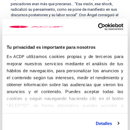
pescadores eran más que precarias… “Esa visión, ese shock,
radicalizó su pensamiento, como se pone de manifiesto en sus
discursos posteriores y su labor social”. Don Ángel consiguió el
apoyo de Franco para un plan integral destinado a erradicar el
analfabetismo de la diócesis. Formó maestras y maestros y
fundó hasta 250 escuelas-capilla. También puso en marcha la
Asociación de Agricultores Pío XI y levantó barriadas enteras
para los más necesitados, como Carranque”.
Tu privacidad es importante para nosotros
Terminó Luis Sánchez de Movellán recordando una cita del
utilizamos cookies propias y de terceros para
En ACDP
cardenal, que en una conversación con el propagandista
mejorar nuestros servicios mediante el análisis de tus
Federico Silva Muñoz, afirmó en relación con la labor social de
los cristianos que “a la vida pública se va como a la Cruz. Se
hábitos de navegación, para personalizar los anuncios y
sube desnudo y se baja desnudo”.
el contenido según tus intereses, medir el rendimiento y
obtener información sobre las audiencias que vieron los
La obra social en Málaga
anuncios y el contenido. Puedes aceptar todas las
Tras un receso, las Jornadas continuaron con la mesa redonda
cookies y seguir navegando haciendo clic en el botón
titulada ‘La obra social del cardenal Herrera Oria en Málaga’,
“ACEPTO”; de forma alternativa, puedes acceder a
moderada por Gregorio Piñero. La primera persona en tomar la
palabra fue Dori Ruiz-Gavilán Lopera, trabajadora social en las
información más detallada y cambiar tus preferencias
escuelas capilla, que dedicó su intervención en los centros de
antes de otorgar o negar tu consentimiento haciendo clic
desarrollo social con los que don Ángel quería complementar
Detalles
en el botón "Personalizar". Para más información puedes
las escuelas. “Mandó a dos sacerdotes a formarse a Italia y