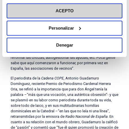
varias de nosotras nos preparamos para esta misión. La idea del
visitar nuestra
Política de Cookies
siervo de Dios era que en cada centro hubiera una maestra, una
ACEPTO
asistente social y una enfermera. Finalmente, este proyecto no
acabó de consolidarse. Pero, quiero decir que, en el caso del
centro de Colmenarejo, se consiguió, además de prestar el
Personalizar
servicio social, montar un teleclub, que llegaran la electricidad y
el agua al poblado a pesar de los obstáculos de todo tipo que
pusieron los terratenientes, organizar charlas con graduados
Denegar
sociales sobre los contratos de trabajo –que estaba prohibidas
por las autoridades-, obtener cemento a buen precio para
reformar las chozas, autogestionar las ayudas, etc. Poca gente
sabe que aquí comenzaron a funcionar, por primera vez en
España, las asociaciones de vecinos”.
El periodista de la
Cadena COPE
, Antonio Guadamuro
Domínguez, reciente Premio de Periodismo Cardenal Herrera
Oria, se refirió a la importancia que para don Ángel tenía la
palabra –“más que una vocación, una auténtica obsesión”- y que
se plasmó en su labor como periodista durante toda su vida,
sobre todo de laico, y en sus multitudinarias homilías
dominicales en la Catedral –“en las que no leía ni una línea”,
retransmitidas por la emisora de
Radio Nacional de España
. En
cuanto a su relación con el mundo obrero, Guadamuro la calificó
de “pasión” y comentó que “fue él quien promovió la creación de