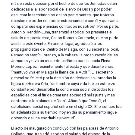
más en esta ocasión por el hecho de que las Jornadas estén
dedicadas a la labor social del siervo de Dios y por poder
escuchar los testimonios de los participantes, que tuvieron
ocasión de poder colaborar estrechamente con él y que van a
compartir sus experiencias con todos nosotros”. Por su parte,
Antonio Rendón-Luna, transmitió a todos los presentes el
saludo del presidente, Carlos Romero Caramelo, que no pudo
asistir a este evento. En primer lugar, agradeció a los
propagandistas del Centro de Málaga, con su secretaria local,
Remedios Martín Lorenzo, a la cabeza, la organización de las
Jornadas y tuvo un recuerdo cariñoso para la socia Elena
Moreno López, recientemente fallecida y que durante años,
“mantuvo viva en Málaga la llama de la ACdP”. El secretario
general se felicitó por la decisión de dedicar las Jornadas la
figura de Herrera Oria, “un hombre cuya vida fue un esfuerzo
constante por desarrollar la conciencia social de todos los
españoles con el fin de crear una sociedad más justa y mas
conforme a los planes de Dios”. Añadió que “con él, el
catolicismo social español entró en el siglo XX. Si entonces fue
un adelantado a su tiempo, hoy en día su pensamiento sigue
gozando de una envidiable juventud”.
El acto de inauguración concluyó con las palabras de Antonio
Collado, que trasladó a todos el saludo del obispo de la