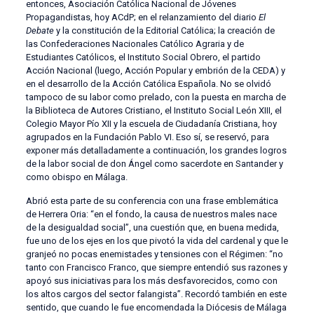
entonces, Asociación Católica Nacional de Jóvenes
Propagandistas, hoy ACdP; en el relanzamiento del diario
El
Debate
y la constitución de la Editorial Católica; la creación de
las Confederaciones Nacionales Católico Agraria y de
Estudiantes Católicos, el Instituto Social Obrero, el partido
Acción Nacional (luego, Acción Popular y embrión de la CEDA) y
en el desarrollo de la Acción Católica Española. No se olvidó
tampoco de su labor como prelado, con la puesta en marcha de
la Biblioteca de Autores Cristiano, el Instituto Social León XIII, el
Colegio Mayor Pío XII y la escuela de Ciudadanía Cristiana, hoy
agrupados en la Fundación Pablo VI. Eso sí, se reservó, para
exponer más detalladamente a continuación, los grandes logros
de la labor social de don Ángel como sacerdote en Santander y
como obispo en Málaga.
Abrió esta parte de su conferencia con una frase emblemática
de Herrera Oria: “en el fondo, la causa de nuestros males nace
de la desigualdad social”, una cuestión que, en buena medida,
fue uno de los ejes en los que pivotó la vida del cardenal y que le
granjeó no pocas enemistades y tensiones con el Régimen: “no
tanto con Francisco Franco, que siempre entendió sus razones y
apoyó sus iniciativas para los más desfavorecidos, como con
los altos cargos del sector falangista”. Recordó también en este
sentido, que cuando le fue encomendada la Diócesis de Málaga