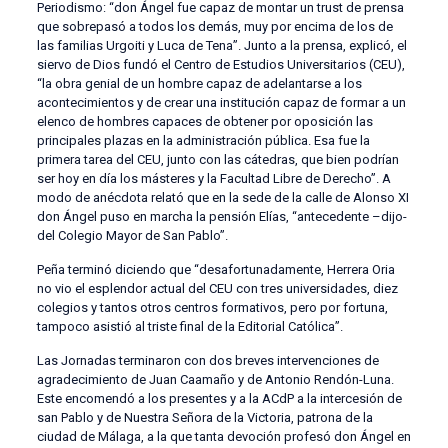
Periodismo: “don Ángel fue capaz de montar un trust de prensa
que sobrepasó a todos los demás, muy por encima de los de
las familias Urgoiti y Luca de Tena”. Junto a la prensa, explicó, el
siervo de Dios fundó el Centro de Estudios Universitarios (CEU),
“la obra genial de un hombre capaz de adelantarse a los
acontecimientos y de crear una institución capaz de formar a un
elenco de hombres capaces de obtener por oposición las
principales plazas en la administración pública. Esa fue la
primera tarea del CEU, junto con las cátedras, que bien podrían
ser hoy en día los másteres y la Facultad Libre de Derecho”. A
modo de anécdota relató que en la sede de la calle de Alonso XI
don Ángel puso en marcha la pensión Elías, “antecedente –dijo-
del Colegio Mayor de San Pablo”.
Peña terminó diciendo que “desafortunadamente, Herrera Oria
no vio el esplendor actual del CEU con tres universidades, diez
colegios y tantos otros centros formativos, pero por fortuna,
tampoco asistió al triste final de la Editorial Católica”.
Las Jornadas terminaron con dos breves intervenciones de
agradecimiento de Juan Caamaño y de Antonio Rendón-Luna.
Este encomendó a los presentes y a la ACdP a la intercesión de
san Pablo y de Nuestra Señora de la Victoria, patrona de la
ciudad de Málaga, a la que tanta devoción profesó don Ángel en