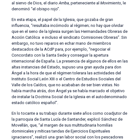
al siervo de Dios, el diario
Arriba,
perteneciente al
Movimiento
, le
denominó “el obispo rojo”.
En esta etapa, el papel de la Iglesia, que gozaba de gran
influencia, “resultaba incómodo al régimen; no hay que olvidar
que en el seno de la Iglesia surgen las Hermandades Obreras de
Acción Católica e incluso el sindicato Comisiones Obreras”. Sin
embargo, no tuvo reparos en echar mano de miembros
destacados de la ACdP para, por ejemplo, “negociar el
Concordato con la Santa Sede y conseguir la apertura
internacional de España. La presencia de algunos de ellos en las
altas instancias del Estado, supuso una gran ayuda para don
Ángel a la hora de que el régimen tolerara las actividades del
Instituto Social León XIII o el Centro de Estudios Sociales del
Valle de los Caídos, que no acababan de ser bien vistas. No
había marcha atrás, don Ángel ya se había marcado el objetivo
de instalar la Doctrina Social de la Iglesia en el autodenominado
estado católico español”.
En lo tocante a su trabajo durante siete años como coadjutor de
la parroquia de Santa Lucía de Santander, explicó Sánchez de
Movellán, que, “al margen de sus multitudinaria homilías
dominicales y míticas tandas de Ejercicios Espirituales
ignacianos”, realizó una gran labor social con los pescadores