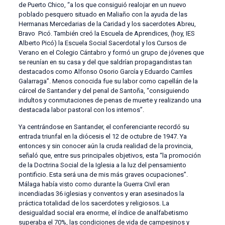
de Puerto Chico, “a los que consiguió realojar en un nuevo
poblado pesquero situado en Maliaño con la ayuda de las
Hermanas Mercedarias de la Caridad y los sacerdotes Abreu,
Bravo Picó. También creó la Escuela de Aprendices, (hoy, IES
Alberto Picó) la Escuela Social Sacerdotal y los Cursos de
Verano en el Colegio Cántabro y formó un grupo de jóvenes que
se reunían en su casa y del que saldrían propagandistas tan
destacados como Alfonso Osorio García y Eduardo Carriles
Galarraga”. Menos conocida fue su labor como capellán de la
cárcel de Santander y del penal de Santoña, “consiguiendo
indultos y conmutaciones de penas de muerte y realizando una
destacada labor pastoral con los internos”.
Ya centrándose en Santander, el conferenciante recordó su
entrada triunfal en la diócesis el 12 de octubre de 1947. Ya
entonces y sin conocer aún la cruda realidad de la provincia,
señaló que, entre sus principales objetivos, esta “la promoción
de la Doctrina Social de la Iglesia a la luz del pensamiento
pontificio. Esta será una de mis más graves ocupaciones”.
Málaga había visto como durante la Guerra Civil eran
incendiadas 36 iglesias y conventos y eran asesinados la
práctica totalidad de los sacerdotes y religiosos. La
desigualdad social era enorme, el índice de analfabetismo
superaba el 70%, las condiciones de vida de campesinos y