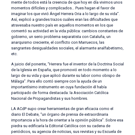
mente de todos está la creencia de que hoy en día vivimos unos
momentos difíciles y complicados… Pues hagan el favor de
imaginar los que vivió Ángel Herrera Oria a lo largo de su vida”.
Así, explicó a grandes trazos cuáles eran las dificultades que
atravesaba nuestro país en aquellos momentos en los que
comentó su actividad en la vida pública: cambios constantes de
gobierno, un serio problema separatista con Cataluña, un
anarquismo creciente, el conflicto con Marruecos, las
sangrantes desigualdades sociales, el alarmante analfabetismo,
etc.
A juicio del ponente, “Herrera fue el inventor de la Doctrina Social
de la Iglesia en España, que promovió en todo momento a lo
largo de su vida y que aplicó durante su labor como obispo de
Málaga”. Para ello contó siempre con la ayuda de un
importantísimo instrumento en cuya fundación él había
participado de forma destacada: la Asociación Católica
Nacional de Propagandistas y sus hombres.
LA ACdP supo crear herramientas de gran eficacia como el
diario El Debate, “un órgano de prensa de extraordinaria
importancia a la hora de orientar a la opinión pública”. Sobre esa
piedra su edificaría la Editorial Católica con su cadena de
periódicos, su agencia de noticias, sus revistas y su Escuela de