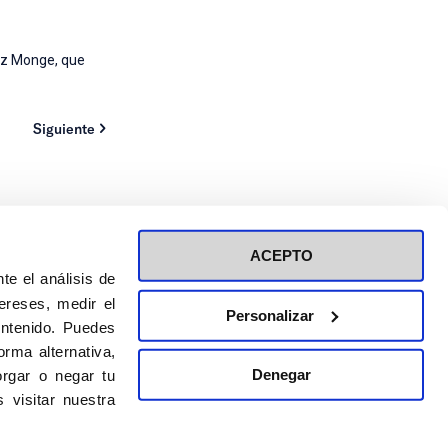
hez Monge, que
Siguiente
ACEPTO
te el análisis de
ereses, medir el
Personalizar
ontenido. Puedes
ión a eventos
Política de privacidad de RRSS
rma alternativa,
Política de cookies
Denegar
rgar o negar tu
 visitar nuestra
DISEÑO WEB:
BULEBOO ESTUDIO