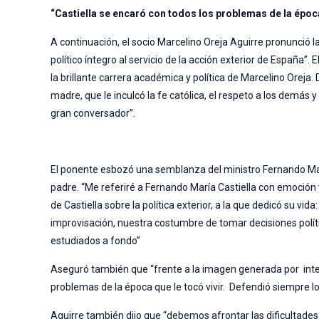
“Castiella se encaró con todos los problemas de la época
A continuación, el socio Marcelino Oreja Aguirre pronunció l
político íntegro al servicio de la acción exterior de España”
la brillante carrera académica y política de Marcelino Oreja.
madre, que le inculcó la fe católica, el respeto a los demás y
gran conversador”.
El ponente esbozó una semblanza del ministro Fernando Marí
padre. “Me referiré a Fernando María Castiella con emoción y
de Castiella sobre la política exterior, a la que dedicó su 
improvisación, nuestra costumbre de tomar decisiones políti
estudiados a fondo”
Aseguró también que “frente a la imagen generada por inte
problemas de la época que le tocó vivir. Defendió siempre l
Aguirre también dijo que “debemos afrontar las dificultades 