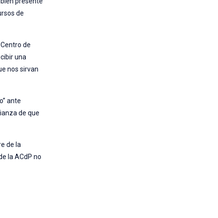
mbién presente
ursos de
l Centro de
cibir una
ue nos sirvan
o” ante
fianza de que
e de la
 de la ACdP no