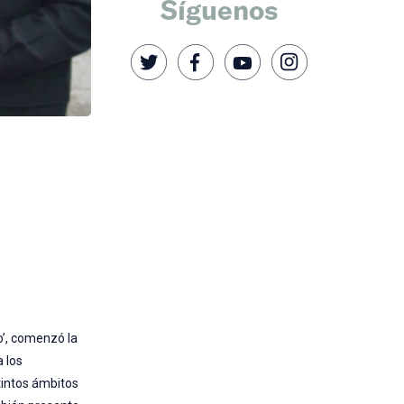
Síguenos
o’, comenzó la
a los
stintos ámbitos