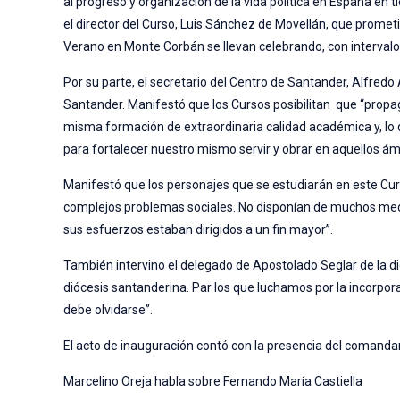
al progreso y organización de la vida política en España en
el director del Curso, Luis Sánchez de Movellán, que promet
Verano en Monte Corbán se llevan celebrando, con intervalo
Por su parte, el secretario del Centro de Santander, Alfredo
Santander. Manifestó que los Cursos posibilitan que “propa
misma formación de extraordinaria calidad académica y, lo
para fortalecer nuestro mismo servir y obrar en aquellos ám
Manifestó que los personajes que se estudiarán en este Cu
complejos problemas sociales. No disponían de muchos medio
sus esfuerzos estaban dirigidos a un fin mayor”.
También intervino el delegado de Apostolado Seglar de la di
diócesis santanderina. Par los que luchamos por la incorpor
debe olvidarse”.
El acto de inauguración contó con la presencia del comandan
Marcelino Oreja habla sobre Fernando María Castiella