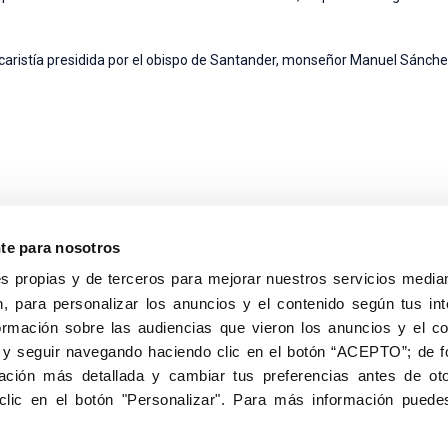
Eucaristía presidida por el obispo de Santander, monseñor Manuel Sánc
nte para nosotros
s propias y de terceros para mejorar nuestros servicios median
, para personalizar los anuncios y el contenido según tus int
8040, Madrid
ormación sobre las audiencias que vieron los anuncios y el c
Aviso Legal
Inscripc
 y seguir navegando haciendo clic en el botón “ACEPTO”; de fo
ción más detallada y cambiar tus preferencias antes de oto
clic en el botón "Personalizar". Para más información puedes