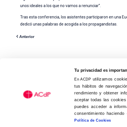
unos ideales a los que no vamos a renunciar”.
Tras esta conferencia, los asistentes participaron en una 
dedicó unas palabras de acogida a los propagandistas.
Anterior
Tu privacidad es importa
utilizamos cookie
En ACDP
tus hábitos de navegación
Calle Isaac Peral, 58 C.P.: 2
rendimiento y obtener inf
Tel (+34) 91 456 63 27
aceptar todas las cookies
Fax: (+34) 91 535 19 98
puedes acceder a informa
acdp@acdp.es
consentimiento haciendo 
Política de Cookies