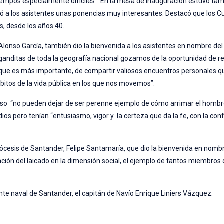
 tiempos especialmente difíciles”. En la mesa de inauguración estuvo ta
ió a los asistentes unas ponencias muy interesantes. Destacó que los C
s, desde los años 40.
 Alonso García, también dio la bienvenida a los asistentes en nombre de
ganditas de toda la geografía nacional gozamos de la oportunidad de re
 que es más importante, de compartir valiosos encuentros personales q
bitos de la vida pública en los que nos movemos”.
rso “no pueden dejar de ser perenne ejemplo de cómo arrimar el hombr
s pero tenían “entusiasmo, vigor y la certeza que da la fe, con la con
ócesis de Santander, Felipe Santamaría, que dio la bienvenida en nombr
ación del laicado en la dimensión social, el ejemplo de tantos miembros
te naval de Santander, el capitán de Navío Enrique Liniers Vázquez.