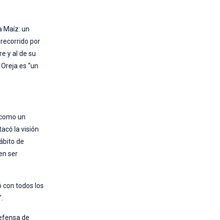
a Maíz: un
 recorrido por
e y al de su
 Oreja es “un
r como un
acó la visión
ábito de
en ser
 con todos los
”.
defensa de