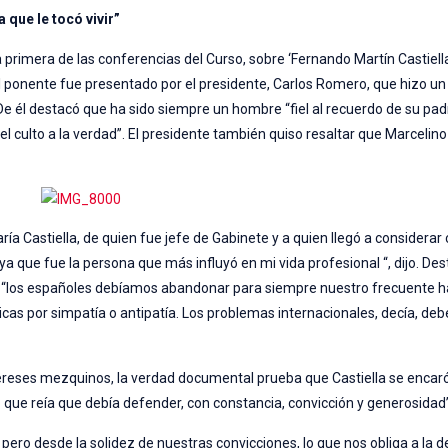
 que le tocó vivir”
a primera de las conferencias del Curso, sobre ‘Fernando Martín Castiell
. El ponente fue presentado por el presidente, Carlos Romero, que hizo un
 De él destacó que ha sido siempre un hombre “fiel al recuerdo de su padr
 el culto a la verdad”. El presidente también quiso resaltar que Marcelino
a Castiella, de quien fue jefe de Gabinete y a quien llegó a considera
a que fue la persona que más influyó en mi vida profesional “, dijo. Dest
vida: “los españoles debíamos abandonar para siempre nuestro frecuente h
cas por simpatía o antipatía. Los problemas internacionales, decía, deb
reses mezquinos, la verdad documental prueba que Castiella se encaró
o que reía que debía defender, con constancia, convicción y generosidad
pero desde la solidez de nuestras convicciones, lo que nos obliga a la 