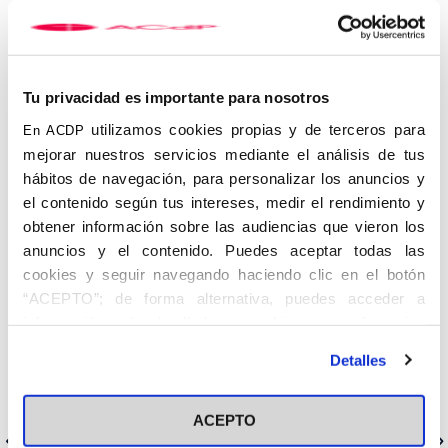
se titulará
‘
Salmones Contra Corriente
’
y estará dirigido
por
Javier Segura
, delegado de Enseñanza de la
diócesis de
Getafe
. Los asistentes debatirán sobre lo políticamente
incorrecto y contarán con el testimonio de un joven armenio que
ha huido del genocidio.
Tu privacidad es importante para nosotros
utilizamos cookies propias y de terceros para
PROGRAMA
En ACDP
mejorar nuestros servicios mediante el análisis de tus
INSCRIPCIÓN
hábitos de navegación, para personalizar los anuncios y
el contenido según tus intereses, medir el rendimiento y
obtener información sobre las audiencias que vieron los
anuncios y el contenido. Puedes aceptar todas las
cookies y seguir navegando haciendo clic en el botón
“ACEPTO”; de forma alternativa, puedes acceder a
información más detallada y cambiar tus preferencias
antes de otorgar o negar tu consentimiento haciendo clic
Detalles
en el botón "Personalizar". Para más información puedes
visitar nuestra
Política de Cookies
ACEPTO
Anterior
Siguiente