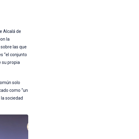
e Alcalá de
con la
 sobre las que
s “el conjunto
e su propia
 común solo
ficado como “un
 la sociedad