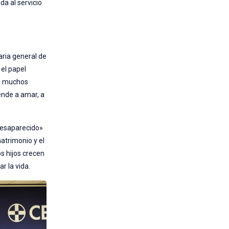
da al servicio
taria general de
 el papel
an muchos
ende a amar, a
 desaparecido»
matrimonio y el
os hijos crecen
r la vida.