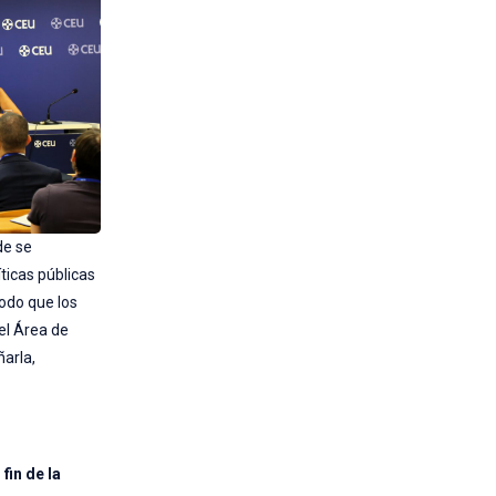
de se
ticas públicas
modo que los
el Área de
ñarla,
 fin de la