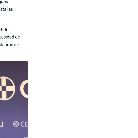
guas
sta las
e la
ecesidad de
alabras se