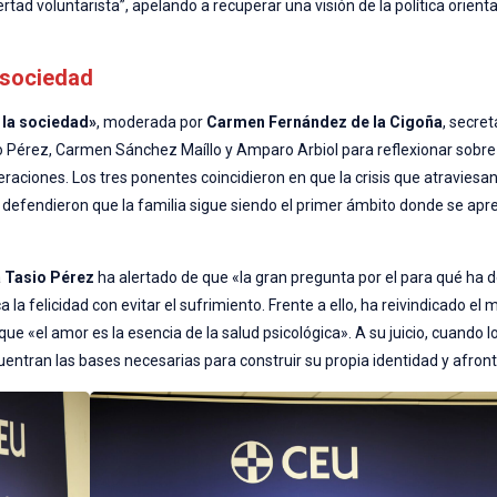
rtad voluntarista”, apelando a recuperar una visión de la política orienta
a sociedad
 la sociedad»
, moderada por
Carmen Fernández de la Cigoña
, secre
io Pérez, Carmen Sánchez Maíllo y Amparo Arbiol para reflexionar sobre
neraciones. Los tres ponentes coincidieron en que la crisis que atravies
 y defendieron que la familia sigue siendo el primer ámbito donde se apr
a
Tasio Pérez
ha alertado de que «la gran pregunta por el para qué ha
la felicidad con evitar el sufrimiento. Frente a ello, ha reivindicado el 
e «el amor es la esencia de la salud psicológica». A su juicio, cuando l
ntran las bases necesarias para construir su propia identidad y afronta