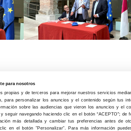
nte para nosotros
s propias y de terceros para mejorar nuestros servicios median
, para personalizar los anuncios y el contenido según tus int
8040, Madrid
ormación sobre las audiencias que vieron los anuncios y el c
Aviso Legal
Inscripc
 y seguir navegando haciendo clic en el botón “ACEPTO”; de fo
ción más detallada y cambiar tus preferencias antes de oto
clic en el botón "Personalizar". Para más información puedes