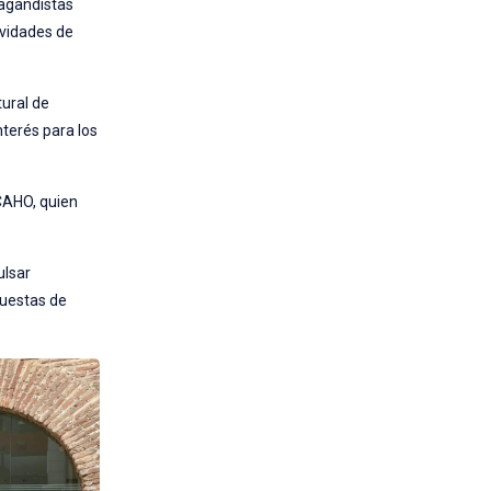
pagandistas
ividades de
tural de
nterés para los
FCAHO, quien
ulsar
puestas de