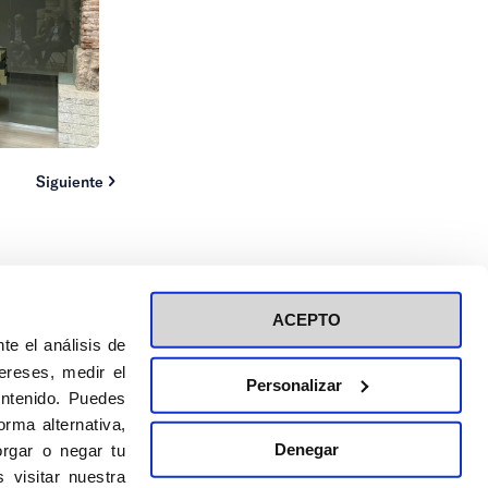
Siguiente
ACEPTO
te el análisis de
ereses, medir el
Personalizar
ontenido. Puedes
ión a eventos
Política de privacidad de RRSS
rma alternativa,
Política de cookies
Denegar
rgar o negar tu
 visitar nuestra