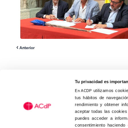
Anterior
Tu privacidad es importa
utilizamos cookie
En ACDP
tus hábitos de navegación
Calle Isaac Peral, 58 C.P.: 2
rendimiento y obtener inf
Tel (+34) 91 456 63 27
aceptar todas las cookies
Fax: (+34) 91 535 19 98
puedes acceder a informa
acdp@acdp.es
consentimiento haciendo 