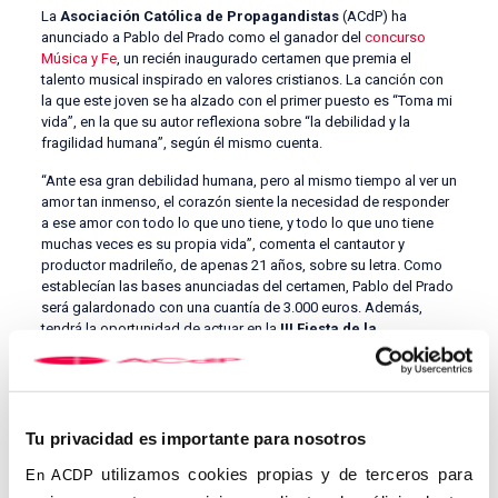
La
Asociación Católica de Propagandistas
(ACdP) ha
anunciado a Pablo del Prado como el ganador del
concurso
Música y Fe
, un recién inaugurado certamen que premia el
talento musical inspirado en valores cristianos. La canción con
la que este joven se ha alzado con el primer puesto es “Toma mi
vida”, en la que su autor reflexiona sobre “la debilidad y la
fragilidad humana”, según él mismo cuenta.
“Ante esa gran debilidad humana, pero al mismo tiempo al ver un
amor tan inmenso, el corazón siente la necesidad de responder
a ese amor con todo lo que uno tiene, y todo lo que uno tiene
muchas veces es su propia vida”, comenta el cantautor y
productor madrileño, de apenas 21 años, sobre su letra. Como
establecían las bases anunciadas del certamen, Pablo del Prado
será galardonado con una cuantía de 3.000 euros. Además,
tendrá la oportunidad de actuar en la
III Fiesta de la
Resurrección
, que tendrá lugar el próximo 26 de abril en la
plaza de Cibeles de Madrid.
III Fiesta de la Resurrección
Tu privacidad es importante para nosotros
Pablo del Prado
nació en Madrid en el año 2003
. Compagina
sus estudios en Administración de Empresas con su proyecto
utilizamos cookies propias y de terceros para
En ACDP
de producción musical, que lleva a cabo de forma