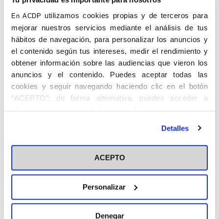
democracia. Durante el encuentro se van a abordar cuestiones
como la importancia de las ideas en la tradición política de
utilizamos cookies propias y de terceros para
En ACDP
Occidente, la incidencia de los centros de pensamiento en la
mejorar nuestros servicios mediante el análisis de tus
política, la crisis del Estado de derecho en las democracias del
siglo XXI o el futuro político de Iberoamérica.
hábitos de navegación, para personalizar los anuncios y
el contenido según tus intereses, medir el rendimiento y
obtener información sobre las audiencias que vieron los
anuncios y el contenido. Puedes aceptar todas las
cookies y seguir navegando haciendo clic en el botón
“ACEPTO”; de forma alternativa, puedes acceder a
información más detallada y cambiar tus preferencias
antes de otorgar o negar tu consentimiento haciendo clic
Detalles
en el botón "Personalizar". Para más información puedes
visitar nuestra
Política de Cookies
ACEPTO
Personalizar
Denegar