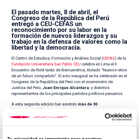
El pasado martes, 8 de abril, el
Congreso de la República del Perú
entregó a CEU-CEFAS un
reconocimiento por su labor en la
formación de nuevos liderazgos y su
trabajo en la defensa de valores como la
libertad y la democracia.
El Centro de Estudios, Formación y Análisis Social (
CEFAS
) de la
Fundación Universitaria San Pablo CEU
celebra en Lima el II
Encuentro de
think tanks
de Iberoamérica, titulado “Nuevos retos
de un futuro compartido”. El acto inaugural se ha celebrado en el
Congreso de la República del Perú con el viceministro de
Justicia del Perú,
Juan Enrique Alcántara
, y distintos
representantes de los principales partidos políticos peruanos.
A esta segunda edición han asistido
más de 30
instituciones hispanoamericanas y europeas
de 16 países
distintos, con la idea de fortalecer los lazos entre distintas
organizaciones a ambos lados del Atlántico, defender los
valores que nos unen y proponer nuevas dinámicas de trabajo
conjunto para defender la libertad, el Estado de derecho y la
Tu privacidad es importante para nosotros