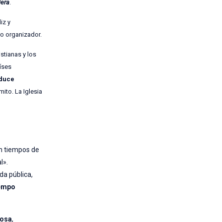
iera
.
iz y
tro organizador.
istianas y los
aíses
oduce
ito. La Iglesia
en tiempos de
l».
da pública,
iempo
Rosa
,