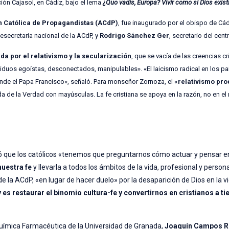
ación Cajasol, en Cádiz, bajo el lema
¿Quo vadis, Europa? Vivir como si Dios exist
n Católica de Propagandistas (ACdP)
, fue inaugurado por el obispo de Cád
icesecretaria nacional de la ACdP, y
Rodrigo Sánchez Ger
, secretario del cen
a por el relativismo y la secularización
, que se vacía de las creencias cr
ividuos egoístas, desconectados, manipulables». «El laicismo radical en los p
ende el Papa Francisco», señaló. Para monseñor Zornoza, el
«relativismo pr
 de la Verdad con mayúsculas. La fe cristiana se apoya en la razón, no en el m
stó que los católicos «tenemos que preguntarnos cómo actuar y pensar 
nuestra fe
y llevarla a todos los ámbitos de la vida, profesional y persona
de la ACdP, «en lugar de hacer duelo» por la desaparición de Dios en la vi
y es restaurar el binomio cultura-fe y convertirnos en cristianos a t
 Química Farmacéutica de la Universidad de Granada,
Joaquín Campos 