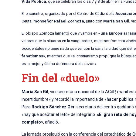
Vida Pública
, que se celebran los días 7 y 8 de abril en la Fund
El encuentro, organizado por el Centro de Cádiz de la
Asociació
Ceuta,
monseñor Rafael Zornoza
, junto con
María San Gil
, v
El obispo Zornoza lamentó que vivamos en
«una Europa arrasad
valores que la situaron en la vanguardia», mientras fomenta «ind
occidentales no tiene nada que ver con la sana laicidad que defi
fanatismos»
, mientras que «el cristianismo propugna la búsqueda
es la mejor y última defensora de la razón».
Fin del «duelo»
María San Gil
, vicesecretaria nacional de la ACdP, manife
incertidumbre» y recordó la importancia de «
hacer pública 
Para
Rodrigo Sánchez Ger
, secretario del centro gaditano 
«hay que aceptar el reto» de integrarlo.
«El gran reto de ho
completo»
, añadió.
La jornada prosiguió con la conferencia del catedrático de