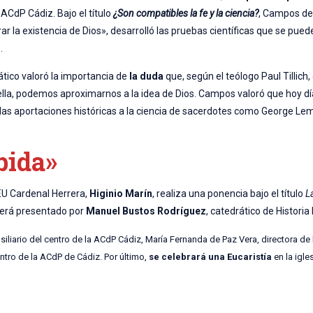
ACdP Cádiz. Bajo el título
¿Son compatibles la fe y la ciencia?
, Campos de
a existencia de Dios», desarrolló las pruebas científicas que se pued
.
drático valoró la importancia de
la duda
que, según el teólogo Paul Tillich,
e ella, podemos aproximarnos a la idea de Dios. Campos valoró que hoy d
dó las aportaciones históricas a la ciencia de sacerdotes como George Le
bida»
CEU Cardenal Herrera,
Higinio Marín
, realiza una ponencia bajo el título
L
será presentado por
Manuel Bustos Rodríguez
, catedrático de Histori
siliario del centro de la ACdP Cádiz, María Fernanda de Paz Vera, directora de
entro de la ACdP de Cádiz. Por último,
se celebrará una Eucaristía
en la igle