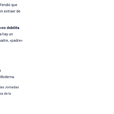
fendió que
en extraer de
«no debilita
ía hay un
maitre, «padre»
a
a Moderna.
 las Jornadas
sia de la