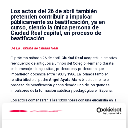
Los actos del 26 de abril también
pretenden contribuir a impulsar
públicamente su beatificación, ya en
curso, siendo la única persona de
Ciudad Real capital, en proceso de
beatificación
De
La Tribuna de Ciudad Real
El próximo sábado 26 de abril,
Ciudad Real
acogerá un emotivo
reencuentro de antiguos alumnos del Colegio Hermano Gárate,
en homenaje a los jesuitas, profesores y profesoras que
impartieron docencia entre 1903 y 1986. La jornada también
rendirá tributo al padre
Ángel Ayala Alarcó
, actualmente en
proceso de beatificación y considerado uno de los grandes
impulsores de la formación católica y pedagógica en España.
Los actos comenzarán a las 13:00 horas con una eucaristía en la
iglesia San Ignacio de Loyola, concelebrada por jesuitas,
salesianos y representantes de la
Universidad CEU San Pablo
.
En la ceremonia participará la Coral Polifónica de Ciudad Real,
dirigida por Francisco Colado y con Juan Espadas como
miembro, ambos antiguos alumnos.