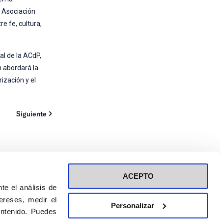
a Asociación
e fe, cultura,
al de la ACdP,
n abordará la
rización y el
Siguiente
ACEPTO
te el análisis de
ereses, medir el
Personalizar
ontenido. Puedes