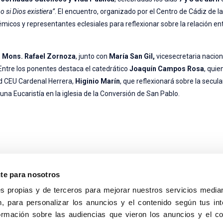
 si Dios existiera”
. El encuentro, organizado por el Centro de Cádiz de l
cos y representantes eclesiales para reflexionar sobre la relación entr
,
Mons. Rafael Zornoza
, junto con
María San Gil,
vicesecretaria nacion
 Entre los ponentes destaca el catedrático
Joaquín Campos Rosa
, quie
dad CEU Cardenal Herrera,
Higinio Marín
, que reflexionará sobre la secula
 una Eucaristía en la iglesia de la Conversión de San Pablo.
nte para nosotros
s propias y de terceros para mejorar nuestros servicios median
, para personalizar los anuncios y el contenido según tus int
8040, Madrid
ormación sobre las audiencias que vieron los anuncios y el c