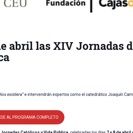
de abril las XIV Jornadas 
ca
ios existiera”
e intervendrán expertos como el catedrático Joaquín Ca
EDE AL PROGRAMA COMPLETO
 Jornadas Católicos y Vida Pública
, celebradas los días
7 y 8 de abril
e