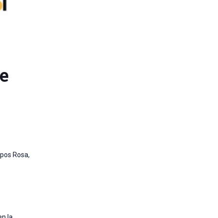
de
mpos Rosa,
n la