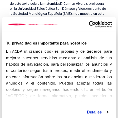
de este texto sobre la maternidad? Carmen Álvarez, profesora
en la Universidad Eclesiástica San Dámaso y Vicepresidente de
la Sociedad Mariológica Española (SME), nos muestra en esta
entrevista la importante misión de la mujer y el varón respecto de
la maternidad, como una fuente de vida frente a la cultura de la
muerte que el mal pretende instaurar en el mundo.
#efectoavestruz
Tu privacidad es importante para nosotros
utilizamos cookies propias y de terceros para
En ACDP
mejorar nuestros servicios mediante el análisis de tus
hábitos de navegación, para personalizar los anuncios y
el contenido según tus intereses, medir el rendimiento y
obtener información sobre las audiencias que vieron los
anuncios y el contenido. Puedes aceptar todas las
cookies y seguir navegando haciendo clic en el botón
“ACEPTO”; de forma alternativa, puedes acceder a
EL EFECTO AVESTRUZ
información más detallada y cambiar tus preferencias
Cuando vienen curvas, ¿metes la cabeza bajo tierra o encaras el
antes de otorgar o negar tu consentimiento haciendo clic
desafío de frente? Dicen que a los avestruces les tira la primera
Detalles
en el botón "Personalizar". Para más información puedes
opción, pero estamos convencidos de que hay otra manera de