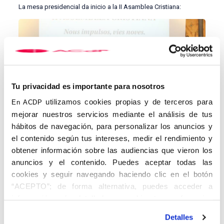
La mesa presidencial da inicio a la II Asamblea Cristiana:
Tu privacidad es importante para nosotros
utilizamos cookies propias y de terceros para
En ACDP
mejorar nuestros servicios mediante el análisis de tus
hábitos de navegación, para personalizar los anuncios y
el contenido según tus intereses, medir el rendimiento y
obtener información sobre las audiencias que vieron los
Personalidades asistentes a la Asamblea entre los que se puede
anuncios y el contenido. Puedes aceptar todas las
observar al vicerrector de Relaciones Institucionales, Dr. Sergio
cookies y seguir navegando haciendo clic en el botón
Rodríguez, el rector emérito de la UAO CEU, Dr. Josep Maria
Alsina y al periodista Daniel Arasa:
“ACEPTO”; de forma alternativa, puedes acceder a
información más detallada y cambiar tus preferencias
antes de otorgar o negar tu consentimiento haciendo clic
Detalles
en el botón "Personalizar". Para más información puedes