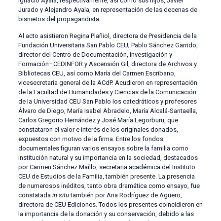
Ignacio Ayala, respectivamente, así como sus hijos, Javier
Jurado y Alejandro Ayala, en representación de las decenas de
bisnietos del propagandista.
Al acto asistieron Regina Plañiol, directora de Presidencia de la
Fundación Universitaria San Pablo CEU; Pablo Sánchez Garrido,
director del Centro de Documentación, Investigación y
Formación–CEDINFOR y Ascensión Gil, directora de Archivos y
Bibliotecas CEU, así como María del Carmen Escribano,
vicesecretaria general de la ACdP. Acudieron en representación
de la Facultad de Humanidades y Ciencias de la Comunicación
de la Universidad CEU San Pablo los catedráticos y profesores
Álvaro de Diego, María Isabel Abradelo, María Alcalá-Santaella,
Carlos Gregorio Hernández y José María Legorburu, que
constataron el valor e interés de los originales donados,
expuestos con motivo de la firma. Entre los fondos
documentales figuran varios ensayos sobre la familia como
institución natural y su importancia en la sociedad, destacados
por Carmen Sánchez Maíllo, secretaria académica del Instituto
CEU de Estudios de la Familia, también presente. La presencia
de numerosos inéditos, tanto obra dramática como ensayo, fue
constatada
in situ
también por Ana Rodríguez de Agüero,
directora de CEU Ediciones. Todos los presentes coincidieron en
la importancia de la donación y su conservación, debido a las