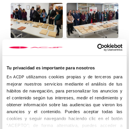
Tu privacidad es importante para nosotros
utilizamos cookies propias y de terceros para
En ACDP
Nicolás González Ruiz, con joven inquietud por las Letras, fue
mejorar nuestros servicios mediante el análisis de tus
profesor de Lengua y Literatura española en la Universidad de
hábitos de navegación, para personalizar los anuncios y
Liverpool entre 1921 y 1922. Al regresar a Madrid comenzó a
el contenido según tus intereses, medir el rendimiento y
colaborar como editorialista en la cabecera del diario de la
obtener información sobre las audiencias que vieron los
ACdP. Volvería a Reino Unido como enviado especial a los
funerales de Jorge V, precisamente en 1936. Encarcelado en la
anuncios y el contenido. Puedes aceptar todas las
Guerra Civil, haría posible la única edición impresa de
El Debate
cookies y seguir navegando haciendo clic en el botón
tras la contienda, el 29 de marzo de 1939, que fue secuestrada
“ACEPTO”; de forma alternativa, puedes acceder a
de inmediato. Ese mismo año comenzó a trabajar como