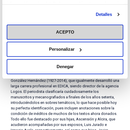
información más detallada y cambiar tus preferencias
editorialista en el
Ya
, del que sería subdirector entre 1960 y 1967,
sin abandonar La Editorial Católica hasta su muerte. Sería
antes de otorgar o negar tu consentimiento haciendo clic
Detalles
nombrado adjunto al director de la Biblioteca de Autores
en el botón "Personalizar". Para más información puedes
Cristianos y en 1961 director de la Escuela de Periodismo de la
visitar nuestra
Política de Cookies
Iglesia, la primera en España. Tres años antes había recibido el
premio Luca de Tena. Fundador de la agencia de noticias Logos
ACEPTO
y maestro de periodistas, sus críticas de libros y teatro
constituyen ejemplo de calidad literaria. Con numerosa familia,
hoy extendida a cuatro generaciones, su huella perdura en sus
Personalizar
obras, si bien el legado que se incorpora a la ACdP abre nuevas
líneas de investigación y edición, que podrá constatar
desbordante fecundidad en tantas facetas, principalmente la
Denegar
crítica literaria y el teatro. Se da la feliz circunstancia de la
conservación de los originales gracias a su hijo, Antonio
González Hernández (1927-2014), que igualmente desarrolló una
larga carrera profesional en EDICA, siendo director de la agencia
Logos. El periodista clasificaría cuidadosamente los
manuscritos y mecanografiados a finales de los años setenta,
introduciéndolos en sobres temáticos, lo que hace posible hoy
su perfecta identificación, pues incluyen anotaciones sobre la
condición de inéditos de muchos de los textos ahora donados.
Todo ello fue destacado por sus hijas, Ascensión y Alcira, que
acudieron acompañadas por sus esposos, Luis Jurado e