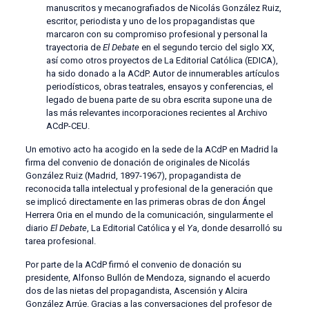
manuscritos y mecanografiados de Nicolás González Ruiz,
escritor, periodista y uno de los propagandistas que
marcaron con su compromiso profesional y personal la
trayectoria de
El Debate
en el segundo tercio del siglo XX,
así como otros proyectos de La Editorial Católica (EDICA),
ha sido donado a la ACdP. Autor de innumerables artículos
periodísticos, obras teatrales, ensayos y conferencias, el
legado de buena parte de su obra escrita supone una de
las más relevantes incorporaciones recientes al Archivo
ACdP-CEU.
Un emotivo acto ha acogido en la sede de la ACdP en Madrid la
firma del convenio de donación de originales de Nicolás
González Ruiz (Madrid, 1897-1967), propagandista de
reconocida talla intelectual y profesional de la generación que
se implicó directamente en las primeras obras de don Ángel
Herrera Oria en el mundo de la comunicación, singularmente el
diario
El Debate
, La Editorial Católica y el
Y
a, donde desarrolló su
tarea profesional.
Por parte de la ACdP firmó el convenio de donación su
presidente, Alfonso Bullón de Mendoza, signando el acuerdo
dos de las nietas del propagandista, Ascensión y Alcira
González Arrúe. Gracias a las conversaciones del profesor de